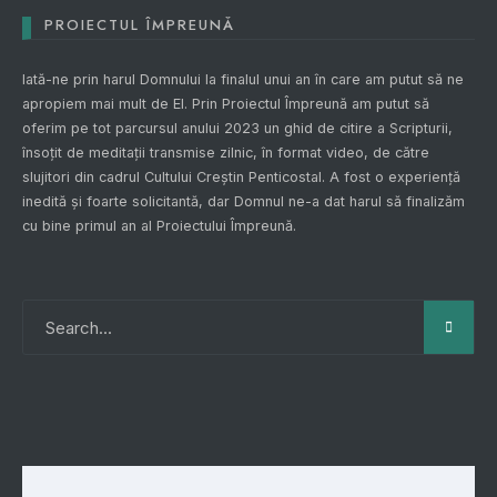
PROIECTUL ÎMPREUNĂ
Iată-ne prin harul Domnului la finalul unui an în care am putut să ne
apropiem mai mult de El. Prin
Proiectul Împreună
am putut să
oferim pe tot parcursul anului 2023 un ghid de citire a Scripturii,
însoțit de meditații transmise zilnic, în format video, de către
slujitori din cadrul Cultului Creștin Penticostal. A fost o experiență
inedită și foarte solicitantă, dar Domnul ne-a dat harul să finalizăm
cu bine primul an al
Proiectului Împreună
.