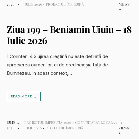
2026
•
IULIE 2026
•
PROIECTUL ÎMPREUNĂ
VIEWS:
7
Ziua 199 – Beniamin Uiuiu – 18
Iulie 2026
1 Corinteni 4 Slujirea creștină nu este definită de
aprecierea oamenilor, ci de credincioșia față de
Dumnezeu. În acest context,
...
READ MORE
→
IULIE 17,
PROIECTUL ÎMPREUNĂ 2026
•
COMUNITATEA LOCALĂ
•
•
2026
•
IULIE 2026
•
PROIECTUL ÎMPREUNĂ
VIEWS:
8