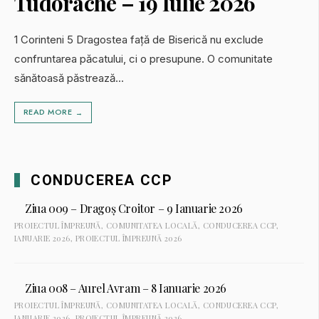
Tudorache – 19 Iulie 2026
1 Corinteni 5 Dragostea față de Biserică nu exclude
confruntarea păcatului, ci o presupune. O comunitate
sănătoasă păstrează
...
READ MORE
→
CONDUCEREA CCP
Ziua 009 – Dragoș Croitor – 9 Ianuarie 2026
PROIECTUL ÎMPREUNĂ
,
COMUNITATEA LOCALĂ
,
CONDUCEREA CCP
,
IANUARIE 2026
,
PROIECTUL ÎMPREUNĂ 2026
Ziua 008 – Aurel Avram – 8 Ianuarie 2026
PROIECTUL ÎMPREUNĂ
,
COMUNITATEA LOCALĂ
,
CONDUCEREA CCP
,
IANUARIE 2026
,
PROIECTUL ÎMPREUNĂ 2026