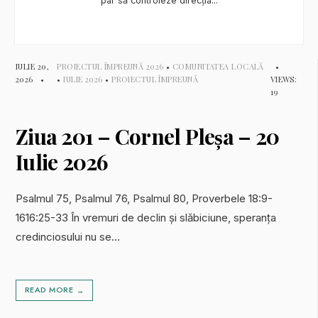
par să controleze direcția
...
IULIE 20,
PROIECTUL ÎMPREUNĂ 2026
•
COMUNITATEA LOCALĂ
•
2026
•
•
IULIE 2026
•
PROIECTUL ÎMPREUNĂ
VIEWS:
19
Ziua 201 – Cornel Pleșa – 20
Iulie 2026
Psalmul 75, Psalmul 76, Psalmul 80, Proverbele 18:9-
1616:25-33 În vremuri de declin și slăbiciune, speranța
credinciosului nu se
...
READ MORE
→