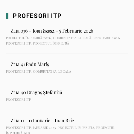
PROFESORI ITP
Ziua 036 – Ioan Szasz – 5 Februarie 2026
PROIECTUL ÎMPREUNĂ 2026
,
COMUNITATEA LOCALĂ
,
FEBRUARIE 2026
,
PROFESORI ITP
,
PROIECTUL ÎMPREUNĂ
Ziua 41 Radu Mariș
PROFESORI ITP
,
COMUNITATEA LOCALĂ
Ziua 40 Dragoș Ștefănică
PROFESORI ITP
Ziua 11 – 11 Ianuarie – Ioan Brie
PROFESORI ITP
,
IANUARIE 2025
,
PROIECTUL ÎMPREUNĂ
,
PROIECTUL
ÎMPREUNĂ 2025