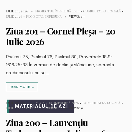
IULIE 20, 2026
•
PROIECTUL ÎMPREUNĂ 2026
•
COMUNITATEA LOCALĂ
•
IULIE 2026
•
PROIECTUL ÎMPREUNĂ
•
VIEWS: 19
Ziua 201 – Cornel Pleșa – 20
Iulie 2026
Psalmul 75, Psalmul 76, Psalmul 80, Proverbele 18:9-
1616:25-33 În vremuri de declin și slăbiciune, speranța
credinciosului nu se
...
READ MORE
→
IULIE 19, 2026
•
PROIECTUL ÎMPREUNĂ 2026
•
COMUNITATEA LOCALĂ
•
MATERIALUL DE AZI
IULIE 2026
•
PROIECTUL ÎMPREUNĂ
•
VIEWS: 9
Ziua 200 – Laurențiu