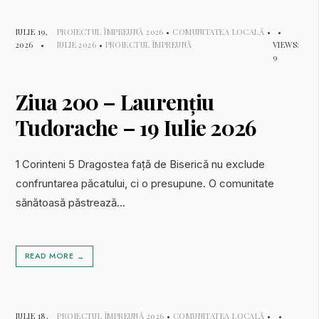
IULIE 19,
PROIECTUL ÎMPREUNĂ 2026
•
COMUNITATEA LOCALĂ
•
•
2026
•
IULIE 2026
•
PROIECTUL ÎMPREUNĂ
VIEWS:
9
Ziua 200 – Laurențiu
Tudorache – 19 Iulie 2026
1 Corinteni 5 Dragostea față de Biserică nu exclude
confruntarea păcatului, ci o presupune. O comunitate
sănătoasă păstrează
...
READ MORE
→
IULIE 18,
PROIECTUL ÎMPREUNĂ 2026
•
COMUNITATEA LOCALĂ
•
•