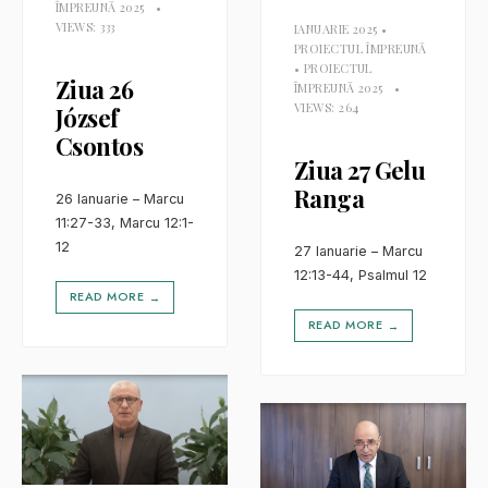
ÎMPREUNĂ 2025
•
VIEWS: 333
IANUARIE 2025
•
PROIECTUL ÎMPREUNĂ
•
PROIECTUL
Ziua 26
ÎMPREUNĂ 2025
•
VIEWS: 264
József
Csontos
Ziua 27 Gelu
Ranga
26 Ianuarie – Marcu
11:27-33, Marcu 12:1-
12
27 Ianuarie – Marcu
12:13-44, Psalmul 12
READ MORE
→
READ MORE
→