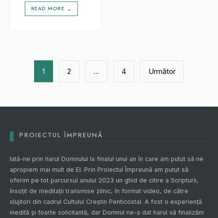
READ MORE
→
Paginație
1
2
…
4
Următor
articole
PROIECTUL ÎMPREUNĂ
Iată-ne prin harul Domnului la finalul unui an în care am putut să ne
apropiem mai mult de El. Prin
Proiectul Împreună
am putut să
oferim pe tot parcursul anului 2023 un ghid de citire a Scripturii,
însoțit de meditații transmise zilnic, în format video, de către
slujitori din cadrul Cultului Creștin Penticostal. A fost o experiență
inedită și foarte solicitantă, dar Domnul ne-a dat harul să finalizăm