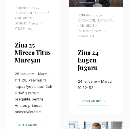
IANUARIE 2025
•
PROIECTUL ÎMPREUNĂ
IANUARIE 2025
•
•
PROIECTUL
PROIECTUL ÎMPREUNĂ
ÎMPREUNĂ 2025
•
•
PROIECTUL
VIEWS: 194
ÎMPREUNĂ 2025
•
VIEWS: 345
Ziua 25
Mircea Titus
Ziua 24
Mureșan
Eugen
Jugaru
25 Ianuarie – Marcu
11:1-26, Psalmul 11
24 Ianuarie – Marcu
https://youtu.be/h2bh–
10:32-52
QdK6g Inimile
pregătite pentru
READ MORE
→
Hristos primesc
binecuvântările
...
READ MORE
→