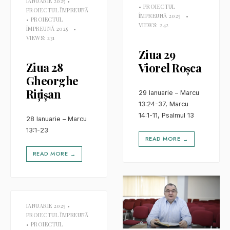
IANUARIE 2025
•
•
PROIECTUL
PROIECTUL ÎMPREUNĂ
ÎMPREUNĂ 2025
•
•
PROIECTUL
VIEWS: 242
ÎMPREUNĂ 2025
•
VIEWS: 231
Ziua 29
Ziua 28
Viorel Roșca
Gheorghe
Rițișan
29 Ianuarie – Marcu
13:24-37, Marcu
14:1-11, Psalmul 13
28 Ianuarie – Marcu
13:1-23
READ MORE
→
READ MORE
→
IANUARIE 2025
•
PROIECTUL ÎMPREUNĂ
•
PROIECTUL