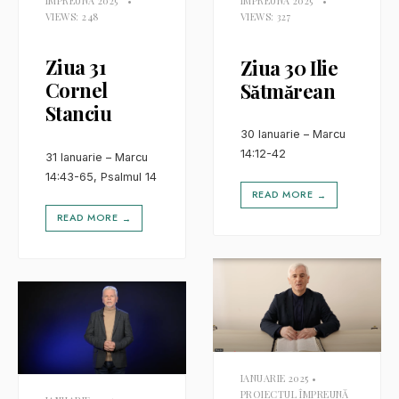
ÎMPREUNĂ 2025
•
ÎMPREUNĂ 2025
•
VIEWS: 248
VIEWS: 327
Ziua 31
Ziua 30 Ilie
Cornel
Sătmărean
Stanciu
30 Ianuarie – Marcu
14:12-42
31 Ianuarie – Marcu
14:43-65, Psalmul 14
READ MORE
→
READ MORE
→
IANUARIE 2025
•
PROIECTUL ÎMPREUNĂ