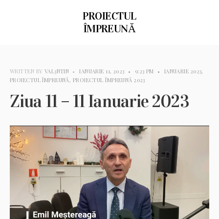
PROIECTUL
ÎMPREUNĂ
WRITTEN BY
VAL3NTIN
•
IANUARIE 11, 2023
•
9:23 PM
•
IANUARIE 2023
,
PROIECTUL ÎMPREUNĂ
,
PROIECTUL ÎMPREUNĂ 2023
Ziua 11 – 11 Ianuarie 2023