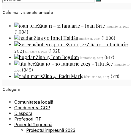
Cele mai vizionate articole
Ziua 11 – 11 Ianuarie – Ioan Brie
ianuarie 11, 2025
(1.084)
Ziua 90 Ionel Haidău
(1.036)
martie 31, 2025
Ziua 01 – 1 Ianuarie
2023
(1.021)
ianuarie 1, 2023
Ziua 13 Ioan Bogdan
(917)
ianuarie 13, 2025
Ziua 10 – 10 Ianuarie 2025 – Titu Bec
ianuarie 10,
(849)
2025
Ziua 41 Radu Mariș
(711)
februarie 10, 2025
Categorii
Comunitatea locală
Conducerea CCP
Diaspora
Profesori ITP
Proiectul împreună
Proiectul împreună 2023