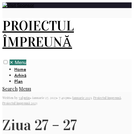
PROIECTUL
ÎMPREUNĂ
✕
Menu
Home
Arhivă
Plan
Search
Menu
Written by
val3ntin
•
ianuarie 27, 2023
•
7:49 pm
•
Ianuarie 2023
,
Proiectul împreună
,
Proiectul împreună 2023
Ziua 27 – 27