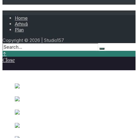
Home
Arhivă
Plan
Copyright © 2026 | Studio157
↑
Close
Cele mai vizionate
Ziua 282 – 9 Octombrie 2023
octombrie 9,
2023
Ziua 199 –
Beniamin Uiuiu – 18 Iulie 2026
iulie 18, 2026
Ziua 137
– Gheorghe Merticariu – 17 Mai 2026
mai 17, 2026
Ziua 079 –
Valerian Jurjea – 20 Martie 2026
martie 20, 2026