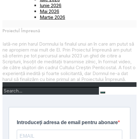
Iunie 2026
Mai 2026
Martie 2026
Proiectul Împreună
Iată-ne prin harul Domnului la finalul unui an în care am putut să
ne apropiem mai mult de El. Prin
Proiectul Împreună
am putut
să oferim pe tot parcursul anului 2023 un ghid de citire a
Scripturii, însoțit de meditații transmise zilnic, în format video,
de către slujitori din cadrul Cultului Creștin Penticostal. A fost o
experiență inedită și foarte solicitantă, dar Domnul ne-a dat
harul să finalizăm cu bine primul an al
Proiectului Împreună
.