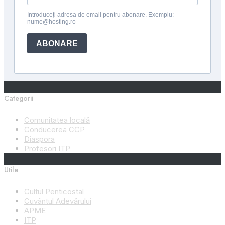
Categorii
Comunitatea locală
Conducerea CCP
Diaspora
Profesori ITP
Utile
Cultul Penticostal
Cuvântul Adevărului
APME
ITP