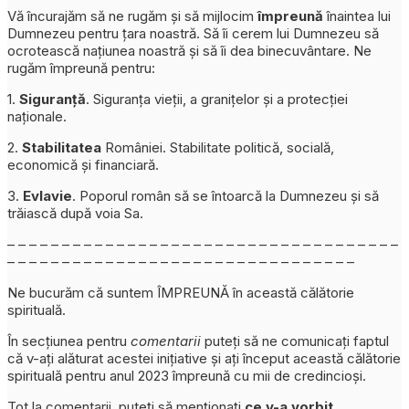
Vă încurajăm să ne rugăm și să mijlocim
împreună
înaintea lui
Dumnezeu pentru țara noastră. Să îi cerem lui Dumnezeu să
ocrotească națiunea noastră și să îi dea binecuvântare. Ne
rugăm împreună pentru:
1.
Siguranță
. Siguranța vieții, a granițelor și a protecției
naționale.
2.
Stabilitatea
României. Stabilitate politică, socială,
economică şi financiară.
3.
Evlavie
. Poporul român să se întoarcă la Dumnezeu și să
trăiască după voia Sa.
– – – – – – – – – – – – – – – – – – – – – – – – – – – – – – – – – – – –
– – – – – – – – – – – – – – – – – – – – – – – – – – – – – – – –
Ne bucurăm că suntem ÎMPREUNĂ în această călătorie
spirituală.
În secțiunea pentru
comentarii
puteți să ne comunicați faptul
că v-ați alăturat acestei inițiative și ați început această călătorie
spirituală pentru anul 2023 împreună cu mii de credincioși.
Tot la comentarii, puteți să menționați
ce v-a vorbit