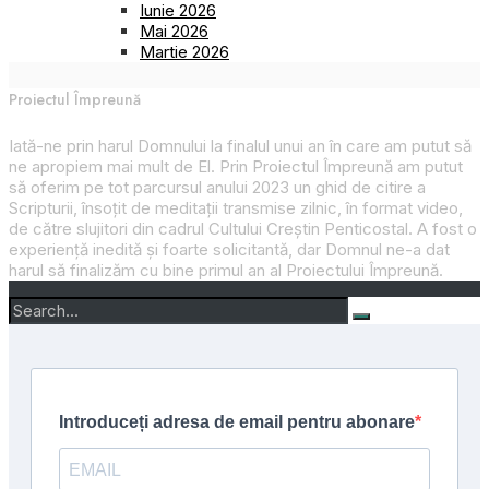
Iunie 2026
Mai 2026
Martie 2026
Proiectul Împreună
Iată-ne prin harul Domnului la finalul unui an în care am putut să
ne apropiem mai mult de El. Prin
Proiectul Împreună
am putut
să oferim pe tot parcursul anului 2023 un ghid de citire a
Scripturii, însoțit de meditații transmise zilnic, în format video,
de către slujitori din cadrul Cultului Creștin Penticostal. A fost o
experiență inedită și foarte solicitantă, dar Domnul ne-a dat
harul să finalizăm cu bine primul an al
Proiectului Împreună
.