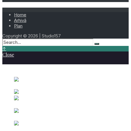
Home
Arhivă
Plan
Copyright © 2026 | Studio157
↑
Close
Cele mai vizionate
Ziua 282 – 9 Octombrie 2023
octombrie 9,
2023
Ziua 45 Moise Ardelean
februarie 14, 2025
Ziua 06 – 6 Ianuarie
2023
ianuarie 6, 2023
Ziua 16 – 16 Ianuarie
2023
ianuarie 16, 2023
Ziua
200 – Laurențiu Tudorache – 19 Iulie 2026
iulie 19, 2026