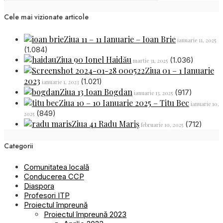
Cele mai vizionate articole
Ziua 11 – 11 Ianuarie – Ioan Brie
ianuarie 11, 2025
(1.084)
Ziua 90 Ionel Haidău
(1.036)
martie 31, 2025
Ziua 01 – 1 Ianuarie
2023
(1.021)
ianuarie 1, 2023
Ziua 13 Ioan Bogdan
(917)
ianuarie 13, 2025
Ziua 10 – 10 Ianuarie 2025 – Titu Bec
ianuarie 10,
(849)
2025
Ziua 41 Radu Mariș
(712)
februarie 10, 2025
Categorii
Comunitatea locală
Conducerea CCP
Diaspora
Profesori ITP
Proiectul împreună
Proiectul împreună 2023