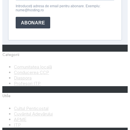
Categorii
Comunitatea locală
Conducerea CCP
Diaspora
Profesori ITP
Utile
Cultul Penticostal
Cuvântul Adevărului
APME
ITP