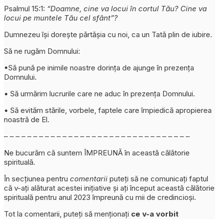
Psalmul 15:1:
“Doamne, cine va locui în cortul Tău? Cine va
locui pe muntele Tău cel sfânt”?
Dumnezeu își dorește părtășia cu noi, ca un Tată plin de iubire.
Să ne rugăm Domnului:
•Să pună pe inimile noastre dorința de ajunge în prezența
Domnului.
• Să urmărim lucrurile care ne aduc în prezența Domnului.
• Să evităm stările, vorbele, faptele care împiedică apropierea
noastră de El.
– – – – – – – – – – – – – – – – – – – – – – – – – – – – – – – –
Ne bucurăm că suntem ÎMPREUNĂ în această călătorie
spirituală.
În secțiunea pentru
comentarii
puteți să ne comunicați faptul
că v-ați alăturat acestei inițiative și ați început această călătorie
spirituală pentru anul 2023 împreună cu mii de credincioși.
Tot la comentarii, puteți să menționați
ce v-a vorbit