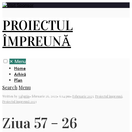
PROIECTUL
ÎMPREUNĂ
✕
Menu
Home
Arhivă
Plan
Search
Menu
Written by
val3ntin
•
februarie 26, 2023
•
6:14 pm
•
Februarie 2023
,
Proiectul împreună
,
Proiectul împreună 2023
Ziua 57 – 26