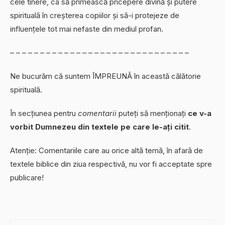
cele tinere, ca să primească pricepere divină și putere
spirituală în creșterea copiilor și să-i protejeze de
influențele tot mai nefaste din mediul profan.
– – – – – – – – – – – – – – – – – – – – – – – – – – – – – –
Ne bucurăm că suntem ÎMPREUNĂ în această călătorie
spirituală.
În secțiunea pentru
comentarii
puteți să menționați
ce v-a
vorbit Dumnezeu din textele pe care le-ați citit
.
Atenție: Comentariile care au orice altă temă, în afară de
textele biblice din ziua respectivă, nu vor fi acceptate spre
publicare!