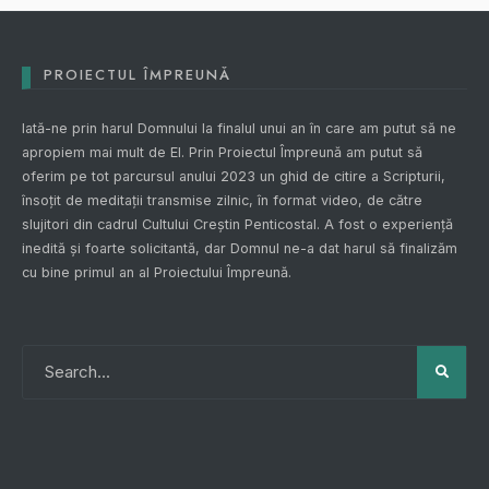
PROIECTUL ÎMPREUNĂ
Iată-ne prin harul Domnului la finalul unui an în care am putut să ne
apropiem mai mult de El. Prin
Proiectul Împreună
am putut să
oferim pe tot parcursul anului 2023 un ghid de citire a Scripturii,
însoțit de meditații transmise zilnic, în format video, de către
slujitori din cadrul Cultului Creștin Penticostal. A fost o experiență
inedită și foarte solicitantă, dar Domnul ne-a dat harul să finalizăm
cu bine primul an al
Proiectului Împreună
.