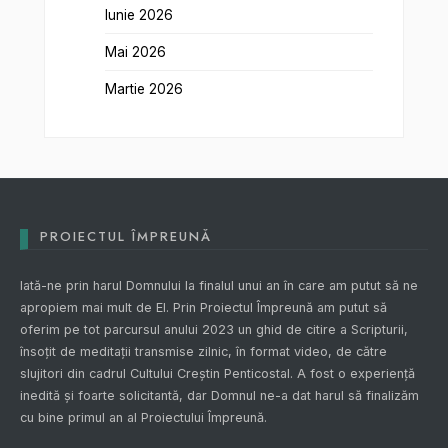
Iunie 2026
Mai 2026
Martie 2026
PROIECTUL ÎMPREUNĂ
Iată-ne prin harul Domnului la finalul unui an în care am putut să ne
apropiem mai mult de El. Prin
Proiectul Împreună
am putut să
oferim pe tot parcursul anului 2023 un ghid de citire a Scripturii,
însoțit de meditații transmise zilnic, în format video, de către
slujitori din cadrul Cultului Creștin Penticostal. A fost o experiență
inedită și foarte solicitantă, dar Domnul ne-a dat harul să finalizăm
cu bine primul an al
Proiectului Împreună
.