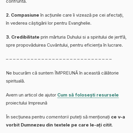
confruntă.
2. Compasiune
în acțiunile care îi vizează pe cei afectați,
în vederea câștigării lor pentru Evanghelie.
3. Credibilitate
prin mărturia Duhului si a spiritului de jertfă,
spre propovăduirea Cuvântului, pentru eficiența în lucrare.
– – – – – – – – – – – – – – – – – – – – – – – – – – – – – –
Ne bucurăm că suntem ÎMPREUNĂ în această călătorie
spirituală.
Avem un articol de ajutor
Cum să folosești resursele
proiectului Impreună
În secțiunea pentru
comentarii
puteți să menționați
ce v-a
vorbit Dumnezeu din textele pe care le-ați citit
.