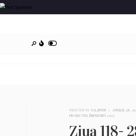
WRITTEN BY
VAL3NTIN
•
APRILIE 28, 20
PROIECTUL ÎMPREUNĂ 2023
Ziua 118- 2