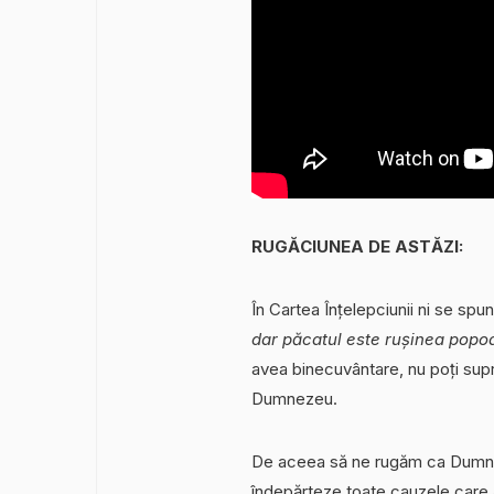
RUGĂCIUNEA DE ASTĂZI:
În Cartea Înțelepciunii ni se spun
dar păcatul este rușinea popo
avea binecuvântare, nu poți supra
Dumnezeu.
De aceea să ne rugăm ca Dumnez
îndepărteze toate cauzele care