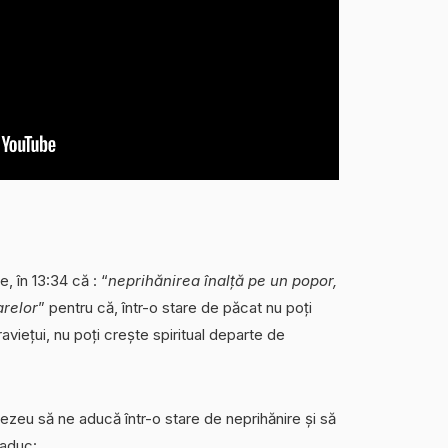
e, în 13:34 că : “
neprihănirea înalță pe un popor,
arelor
” pentru că, într-o stare de păcat nu poți
viețui, nu poți crește spiritual departe de
eu să ne aducă într-o stare de neprihănire și să
 aduc: