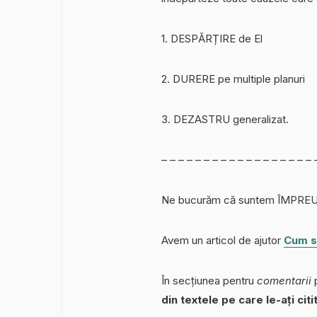
1. DESPĂRȚIRE de El
2. DURERE pe multiple planuri
3. DEZASTRU generalizat.
– – – – – – – – – – – – – – – – – – 
Ne bucurăm că suntem ÎMPREUNĂ 
Avem un articol de ajutor
Cum s
În secțiunea pentru
comentarii
p
din textele pe care le-ați citi