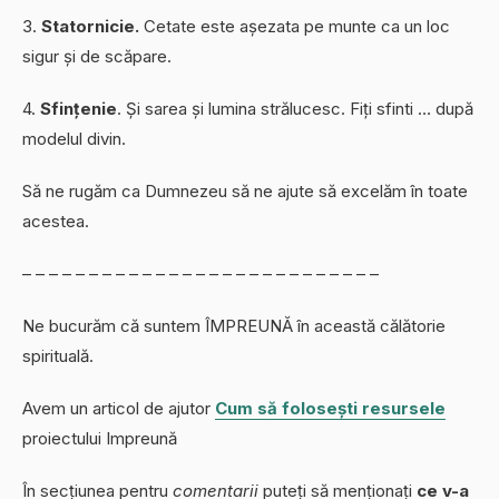
3.
Statornicie.
Cetate este așezata pe munte ca un loc
sigur și de scăpare.
4.
Sfințenie
. Și sarea și lumina strălucesc. Fiți sfinti … după
modelul divin.
Să ne rugăm ca Dumnezeu să ne ajute să excelăm în toate
acestea.
– – – – – – – – – – – – – – – – – – – – – – – – – – –
Ne bucurăm că suntem ÎMPREUNĂ în această călătorie
spirituală.
Avem un articol de ajutor
Cum să folosești resursele
proiectului Impreună
În secțiunea pentru
comentarii
puteți să menționați
ce v-a