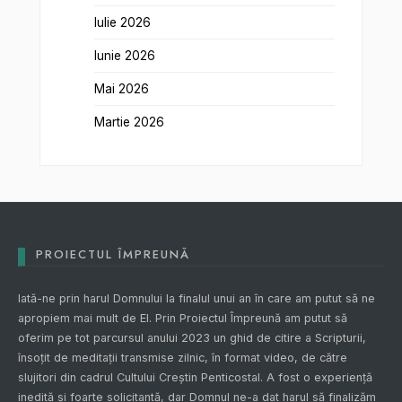
Iulie 2026
Iunie 2026
Mai 2026
Martie 2026
PROIECTUL ÎMPREUNĂ
Iată-ne prin harul Domnului la finalul unui an în care am putut să ne
apropiem mai mult de El. Prin
Proiectul Împreună
am putut să
oferim pe tot parcursul anului 2023 un ghid de citire a Scripturii,
însoțit de meditații transmise zilnic, în format video, de către
slujitori din cadrul Cultului Creștin Penticostal. A fost o experiență
inedită și foarte solicitantă, dar Domnul ne-a dat harul să finalizăm