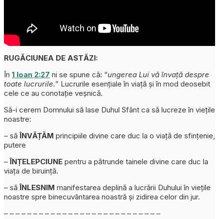
RUGĂCIUNEA DE ASTĂZI:
În
1 Ioan 2:27
ni se spune că: “
ungerea Lui vă învață despre
toate lucrurile.
” Lucrurile esențiale în viață și în mod deosebit
cele ce au conotație veșnică.
Să-i cerem Domnului să lase Duhul Sfânt ca să lucreze în viețile
noastre:
– să
ÎNVĂȚĂM
principiile divine care duc la o viață de sfințenie,
putere
–
ÎNȚELEPCIUNE
pentru a pătrunde tainele divine care duc la
viața de biruință.
– să
ÎNLESNIM
manifestarea deplină a lucrării Duhului în viețile
noastre spre binecuvântarea noastră și zidirea celor din jur.
– – – – – – – – – – – – – – – – – – – – – – – – – – –