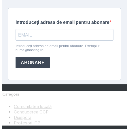
Categorii
Comunitatea locală
Conducerea CCP
Diaspora
Profesori ITP