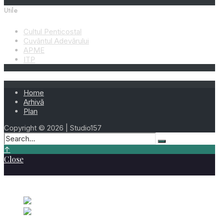
Utile
Cultul Penticostal
Cuvântul Adevărului
APME
ITP
Home
Arhivă
Plan
Copyright © 2026 | Studio157
↑
Close
Cele mai vizionate
Ziua 219 – 7 August 2023
august 7, 2023
Ziua 161 –