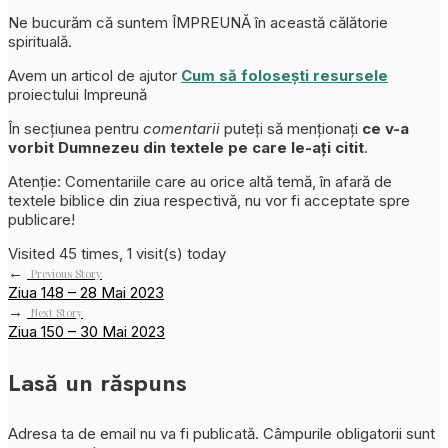
Ne bucurăm că suntem ÎMPREUNĂ în această călătorie
spirituală.
Avem un articol de ajutor
Cum să folosești resursele
proiectului Impreună
În secțiunea pentru
comentarii
puteți să menționați
ce v-a
vorbit Dumnezeu din textele pe care le-ați citit
.
Atenție: Comentariile care au orice altă temă, în afară de
textele biblice din ziua respectivă, nu vor fi acceptate spre
publicare!
Visited 45 times, 1 visit(s) today
←
Previous Story
Ziua 148 – 28 Mai 2023
→
Next Story
Ziua 150 – 30 Mai 2023
Lasă un răspuns
Adresa ta de email nu va fi publicată.
Câmpurile obligatorii sunt