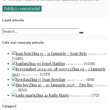
Caută articole
Cele mai vizionate articole
Ziua 11 – 11 Ianuarie – Ioan Brie
ianuarie 11, 2025
(1.085)
Ziua 90 Ionel Haidău
(1.036)
martie 31, 2025
Ziua 01 – 1 Ianuarie
2023
(1.021)
ianuarie 1, 2023
Ziua 13 Ioan Bogdan
(919)
ianuarie 13, 2025
Ziua 10 – 10 Ianuarie 2025 – Titu Bec
ianuarie 10,
(850)
2025
Ziua 41 Radu Mariș
(712)
februarie 10, 2025
Categorii