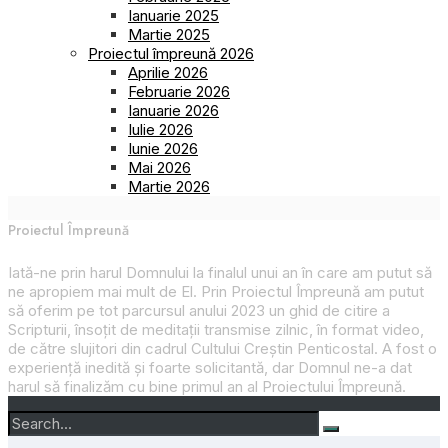
Ianuarie 2025
Martie 2025
Proiectul împreună 2026
Aprilie 2026
Februarie 2026
Ianuarie 2026
Iulie 2026
Iunie 2026
Mai 2026
Martie 2026
Proiectul Împreună
Iată-ne prin harul Domnului la finalul unui an în care am putut să
ne apropiem mai mult de El. Prin
Proiectul Împreună
am putut
să oferim pe tot parcursul anului 2023 un ghid de citire a
Scripturii, însoțit de meditații transmise zilnic, în format video,
de către slujitori din cadrul Cultului Creștin Penticostal. A fost o
experiență inedită și foarte solicitantă, dar Domnul ne-a dat
harul să finalizăm cu bine primul an al
Proiectului Împreună
.