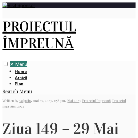
PROIECTUL
ÎMPREUNĂ
✕
Menu
Home
Arhivă
Plan
Search
Menu
Written by
val3ntin
•
mai 29, 2023
•
1:58 pm
•
Mai 2023
,
Proiectul împreună
,
Proiectul
împreună 2023
Ziua 149 – 29 Mai