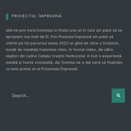
PROIECTUL ÎMPREUNĂ
Iată-ne prin harul Domnului la finalul unui an în care am putut să ne
apropiem mai mult de El. Prin
Proiectul Împreună
am putut să
oferim pe tot parcursul anului 2023 un ghid de citire a Scripturii,
însoțit de meditații transmise zilnic, în format video, de către
slujitori din cadrul Cultului Creștin Penticostal. A fost o experiență
inedită și foarte solicitantă, dar Domnul ne-a dat harul să finalizăm
cu bine primul an al
Proiectului Împreună
.