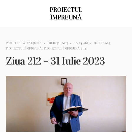
PROIECTUL
ÎMPREUNĂ
WRITTEN BY
VAL3NTIN
•
IULIE 31, 2023
•
10:14 AM
•
IULIE 2023
,
PROIECTUL ÎMPREUNĂ
,
PROIECTUL ÎMPREUNĂ 2023
Ziua 212 – 31 Iulie 2023