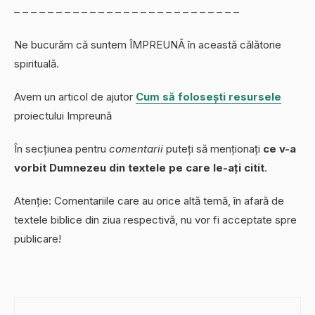
– – – – – – – – – – – – – – – – – – – – – – – – – – –
Ne bucurăm că suntem ÎMPREUNĂ în această călătorie
spirituală.
Avem un articol de ajutor
Cum să folosești resursele
proiectului Impreună
În secțiunea pentru
comentarii
puteți să menționați
ce v-a
vorbit Dumnezeu din textele pe care le-ați citit
.
Atenție: Comentariile care au orice altă temă, în afară de
textele biblice din ziua respectivă, nu vor fi acceptate spre
publicare!