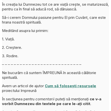
În creația lui Dumnezeu tot ce are viață crește, se maturizează,
pentru ca în final să aducă rod, să dăruiască.
Să-i cerem Domnului pasiune pentru El prin Cuvânt, care este
hrana noastră spirituală.
Meditând asupra lui primim:
1. Viață.
2. Creștere.
3. Rodire.
– – – – – – – – – – – – – – – – – – – – – – – – – – –
Ne bucurăm că suntem ÎMPREUNĂ în această călătorie
spirituală.
Avem un articol de ajutor
Cum să folosești resursele
proiectului Impreună
În secțiunea pentru
comentarii
puteți să menționați
ce v-a
vorbit Dumnezeu din textele pe care le-ați citit
.