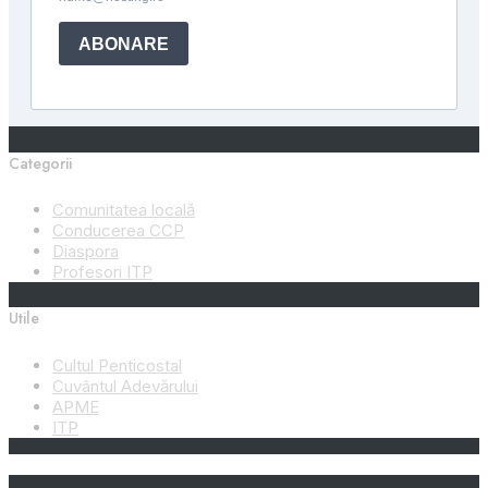
Categorii
Comunitatea locală
Conducerea CCP
Diaspora
Profesori ITP
Utile
Cultul Penticostal
Cuvântul Adevărului
APME
ITP