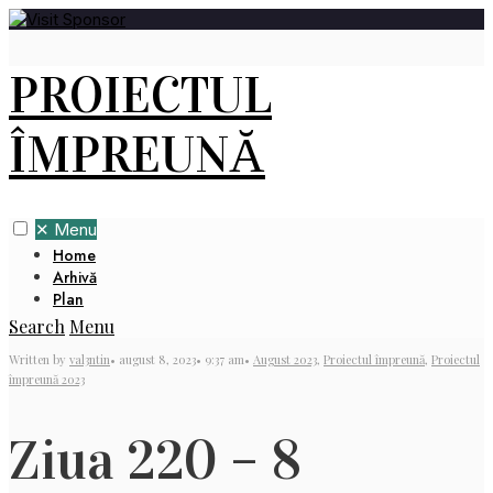
PROIECTUL
ÎMPREUNĂ
✕
Menu
Home
Arhivă
Plan
Search
Menu
Written by
val3ntin
•
august 8, 2023
•
9:37 am
•
August 2023
,
Proiectul împreună
,
Proiectul
împreună 2023
Ziua 220 – 8