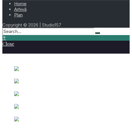
Home
Arhivă
Plan
Copyright © 2026 | Studio157
↑
Close
Cele mai vizionate
Ziua 282 – 9 Octombrie 2023
octombrie 9,
2023
Ziua 199 –
Beniamin Uiuiu – 18 Iulie 2026
iulie 18, 2026
Ziua 137
– Gheorghe Merticariu – 17 Mai 2026
mai 17, 2026
Ziua 061 – Iuliu
Centea – 2 Martie 2026
martie 2, 2026
Ziua 051 –
Iacob Nicolae – 20 Februarie 2026
februarie 20, 2026