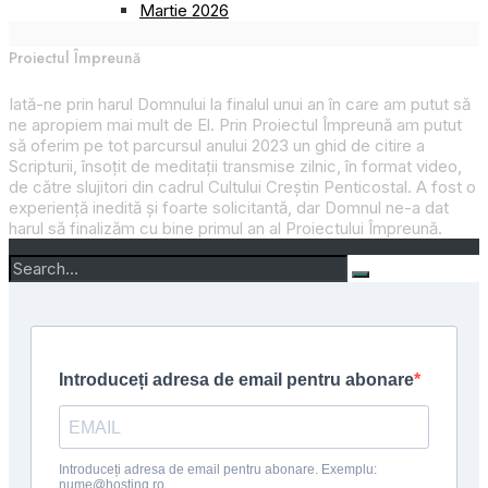
Martie 2026
Proiectul Împreună
Iată-ne prin harul Domnului la finalul unui an în care am putut să
ne apropiem mai mult de El. Prin
Proiectul Împreună
am putut
să oferim pe tot parcursul anului 2023 un ghid de citire a
Scripturii, însoțit de meditații transmise zilnic, în format video,
de către slujitori din cadrul Cultului Creștin Penticostal. A fost o
experiență inedită și foarte solicitantă, dar Domnul ne-a dat
harul să finalizăm cu bine primul an al
Proiectului Împreună
.