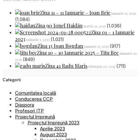
Ziua 11 – 11 Ianuarie – Ioan Brie
ianuarie 11, 2025
(1.084)
Ziua 90 Ionel Haidău
(1.036)
martie 31, 2025
Ziua 01 – 1 Ianuarie
2023
(1.021)
ianuarie 1, 2023
Ziua 13 Ioan Bogdan
(917)
ianuarie 13, 2025
Ziua 10 – 10 Ianuarie 2025 – Titu Bec
ianuarie 10,
(849)
2025
Ziua 41 Radu Mariș
(711)
februarie 10, 2025
Categorii
Comunitatea locală
Conducerea CCP
Diaspora
Profesori ITP
Proiectul împreună
Proiectul împreună 2023
Aprilie 2023
August 2023