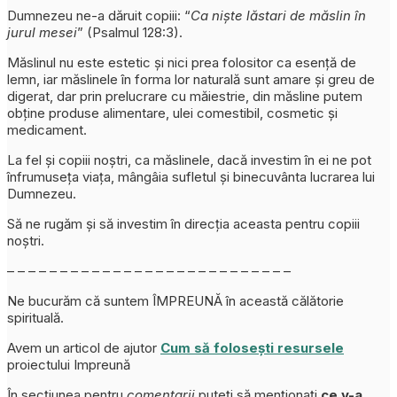
Dumnezeu ne-a dăruit copiii: “
Ca niște lăstari de măslin în
jurul mesei
” (Psalmul 128:3).
Măslinul nu este estetic și nici prea folositor ca esență de
lemn, iar măslinele în forma lor naturală sunt amare și greu de
digerat, dar prin prelucrare cu măiestrie, din măsline putem
obține produse alimentare, ulei comestibil, cosmetic și
medicament.
La fel și copiii noștri, ca măslinele, dacă investim în ei ne pot
înfrumuseța viața, mângâia sufletul și binecuvânta lucrarea lui
Dumnezeu.
Să ne rugăm și să investim în direcția aceasta pentru copiii
noștri.
– – – – – – – – – – – – – – – – – – – – – – – – – – –
Ne bucurăm că suntem ÎMPREUNĂ în această călătorie
spirituală.
Avem un articol de ajutor
Cum să folosești resursele
proiectului Impreună
În secțiunea pentru
comentarii
puteți să menționați
ce v-a