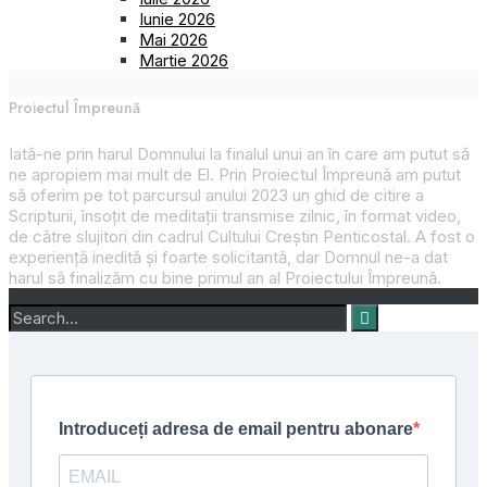
Iunie 2026
Mai 2026
Martie 2026
Proiectul Împreună
Iată-ne prin harul Domnului la finalul unui an în care am putut să
ne apropiem mai mult de El. Prin
Proiectul Împreună
am putut
să oferim pe tot parcursul anului 2023 un ghid de citire a
Scripturii, însoțit de meditații transmise zilnic, în format video,
de către slujitori din cadrul Cultului Creștin Penticostal. A fost o
experiență inedită și foarte solicitantă, dar Domnul ne-a dat
harul să finalizăm cu bine primul an al
Proiectului Împreună
.