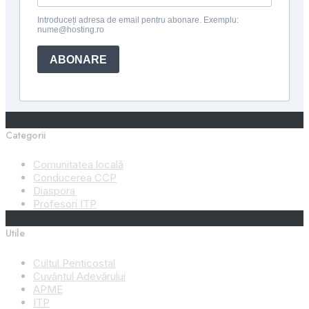
Categorii
Comunitatea locală
Conducerea CCP
Diaspora
Profesori ITP
Utile
Cultul Penticostal
Cuvântul Adevărului
APME
ITP