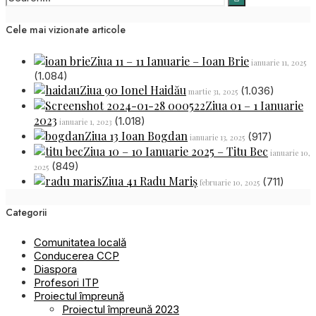
Cele mai vizionate articole
Ziua 11 – 11 Ianuarie – Ioan Brie
ianuarie 11, 2025
(1.084)
Ziua 90 Ionel Haidău
(1.036)
martie 31, 2025
Ziua 01 – 1 Ianuarie
2023
(1.018)
ianuarie 1, 2023
Ziua 13 Ioan Bogdan
(917)
ianuarie 13, 2025
Ziua 10 – 10 Ianuarie 2025 – Titu Bec
ianuarie 10,
(849)
2025
Ziua 41 Radu Mariș
(711)
februarie 10, 2025
Categorii
Comunitatea locală
Conducerea CCP
Diaspora
Profesori ITP
Proiectul împreună
Proiectul împreună 2023