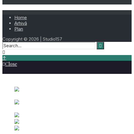
Home
Arhivă
Plan
Copyright © 2026 | Studio157
↑
Close
Cele mai vizionate
Ziua 039 –
Toader Omelcu – 8 Februarie 2026
februarie 8, 2026
Ziua 218 – 6 August
2023
august 6, 2023
Ziua 147 – 27 Mai 2023
mai 27, 2023
Ziua 217 – 5 August 2023
august 5, 2023
Ziua 189 –