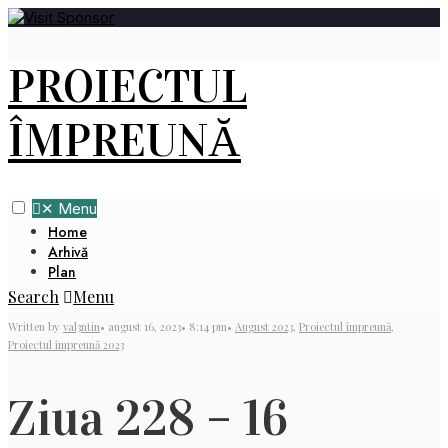
PROIECTUL
ÎMPREUNĂ
✕
Menu
Home
Arhivă
Plan
Search
Menu
Written by
val3ntin
•
august 16, 2023
•
8:14 pm
•
August 2023
,
Proiectul împreună
,
Proiectul împreună 2023
Ziua 228 – 16