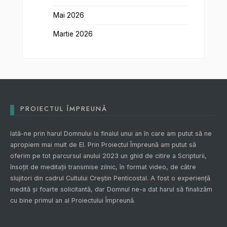
Mai 2026
Martie 2026
PROIECTUL ÎMPREUNĂ
Iată-ne prin harul Domnului la finalul unui an în care am putut să ne
apropiem mai mult de El. Prin
Proiectul Împreună
am putut să
oferim pe tot parcursul anului 2023 un ghid de citire a Scripturii,
însoțit de meditații transmise zilnic, în format video, de către
slujitori din cadrul Cultului Creștin Penticostal. A fost o experiență
inedită și foarte solicitantă, dar Domnul ne-a dat harul să finalizăm
cu bine primul an al
Proiectului Împreună
.