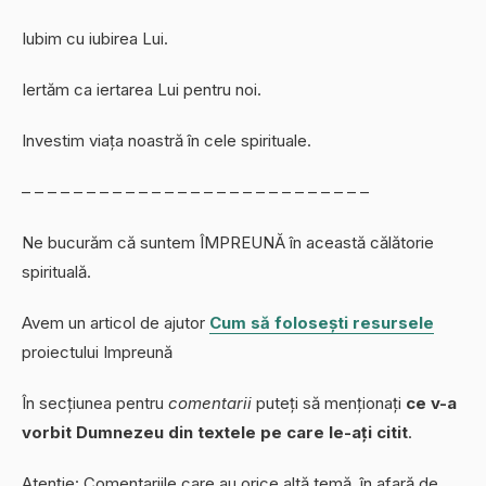
Iubim cu iubirea Lui.
Iertăm ca iertarea Lui pentru noi.
Investim viața noastră în cele spirituale.
– – – – – – – – – – – – – – – – – – – – – – – – – – –
Ne bucurăm că suntem ÎMPREUNĂ în această călătorie
spirituală.
Avem un articol de ajutor
Cum să folosești resursele
proiectului Impreună
În secțiunea pentru
comentarii
puteți să menționați
ce v-a
vorbit Dumnezeu din textele pe care le-ați citit
.
Atenție: Comentariile care au orice altă temă, în afară de