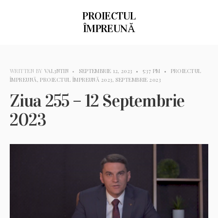
PROIECTUL
ÎMPREUNĂ
WRITTEN BY
VAL3NTIN
•
SEPTEMBRIE 12, 2023
•
5:37 PM
•
PROIECTUL
ÎMPREUNĂ
,
PROIECTUL ÎMPREUNĂ 2023
,
SEPTEMBRIE 2023
Ziua 255 – 12 Septembrie
2023