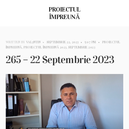
PROIECTUL
ÎMPREUNĂ
WRITTEN BY
VAL3NTIN
•
SEPTEMBRIE 22, 2023
•
5:07 PM
•
PROIECTUL
ÎMPREUNĂ
,
PROIECTUL ÎMPREUNĂ 2023
,
SEPTEMBRIE 2023
265 – 22 Septembrie 2023