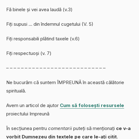
Fă binele și vei avea laudă (v.3)
Fiți supusi … din îndemnul cugetului (V. 5)
Fiți responsabili plătind taxele (v.6)
Fiți respectuoși (v. 7)
– – – – – – – – – – – – – – – – – – – – – – – – – – –
Ne bucurăm că suntem ÎMPREUNĂ în această călătorie
spirituală.
Avem un articol de ajutor
Cum să folosești resursele
proiectului Impreună
În secțiunea pentru
comentarii
puteți să menționați
ce v-a
vorbit Dumnezeu din textele pe care le-ați citit
.