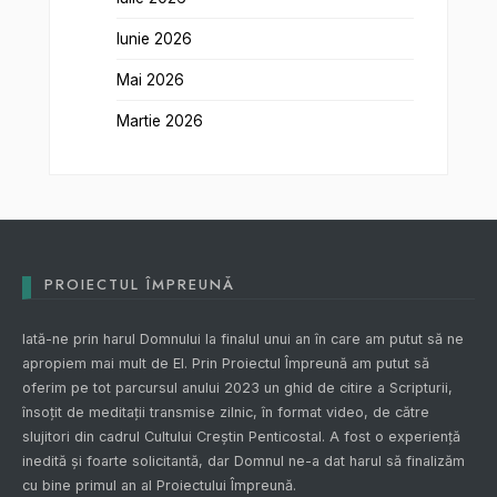
Iunie 2026
Mai 2026
Martie 2026
PROIECTUL ÎMPREUNĂ
Iată-ne prin harul Domnului la finalul unui an în care am putut să ne
apropiem mai mult de El. Prin
Proiectul Împreună
am putut să
oferim pe tot parcursul anului 2023 un ghid de citire a Scripturii,
însoțit de meditații transmise zilnic, în format video, de către
slujitori din cadrul Cultului Creștin Penticostal. A fost o experiență
inedită și foarte solicitantă, dar Domnul ne-a dat harul să finalizăm
cu bine primul an al
Proiectului Împreună
.