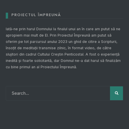
PROIECTUL ÎMPREUNĂ
Iată-ne prin harul Domnului la finalul unui an în care am putut să ne
apropiem mai mult de El. Prin
Proiectul Împreună
am putut să
oferim pe tot parcursul anului 2023 un ghid de citire a Scripturii,
însoțit de meditații transmise zilnic, în format video, de către
slujitori din cadrul Cultului Creștin Penticostal. A fost o experiență
inedită și foarte solicitantă, dar Domnul ne-a dat harul să finalizăm
cu bine primul an al
Proiectului Împreună
.