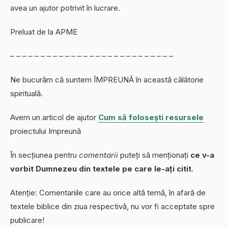
avea un ajutor potrivit în lucrare.
Preluat de la APME
– – – – – – – – – – – – – – – – – – – – – – – – – – –
Ne bucurăm că suntem ÎMPREUNĂ în această călătorie
spirituală.
Avem un articol de ajutor
Cum să folosești resursele
proiectului Impreună
În secțiunea pentru
comentarii
puteți să menționați
ce v-a
vorbit Dumnezeu din textele pe care le-ați citit
.
Atenție: Comentariile care au orice altă temă, în afară de
textele biblice din ziua respectivă, nu vor fi acceptate spre
publicare!