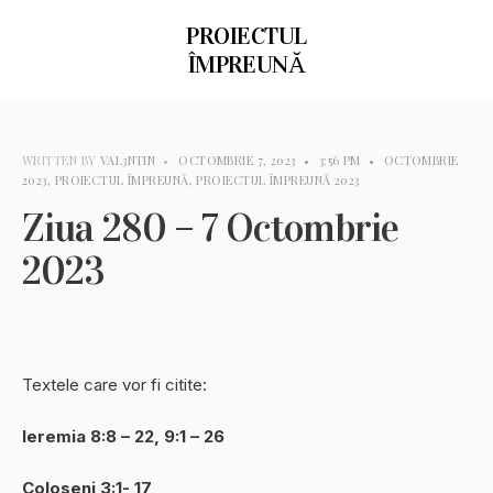
PROIECTUL
ÎMPREUNĂ
WRITTEN BY
VAL3NTIN
•
OCTOMBRIE 7, 2023
•
3:56 PM
•
OCTOMBRIE
2023
,
PROIECTUL ÎMPREUNĂ
,
PROIECTUL ÎMPREUNĂ 2023
Ziua 280 – 7 Octombrie
2023
Textele care vor fi citite:
Ieremia 8:8 – 22, 9:1 – 26
Coloseni 3:1- 17