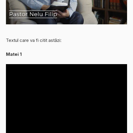
Textul care va fi citit astăzi:
Matei 1