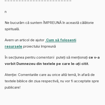
– – – – – – – – – – – – – – – – – – – – – – – –
n
Ne bucurăm că suntem ÎMPREUNĂ în această călătorie
spirituală.
Avem un articol de ajutor
,
Cum să folosești
resursele
proiectului Impreună
În secțiunea pentru
comentarii
puteți să menționați
ce v-a
vorbit Dumnezeu din textele pe care le-ați citit
.
Atenție: Comentariile care au orice altă temă, în afară de
textele biblice din ziua respectivă, nu vor fi acceptate spre
publicare!