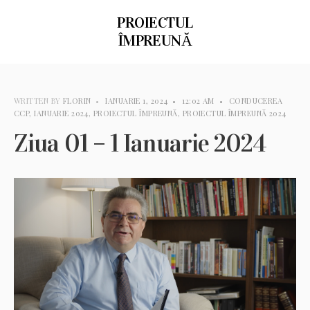
PROIECTUL
ÎMPREUNĂ
WRITTEN BY
FLORIN
•
IANUARIE 1, 2024
•
12:02 AM
•
CONDUCEREA
CCP
,
IANUARIE 2024
,
PROIECTUL ÎMPREUNĂ
,
PROIECTUL ÎMPREUNĂ 2024
Ziua 01 – 1 Ianuarie 2024