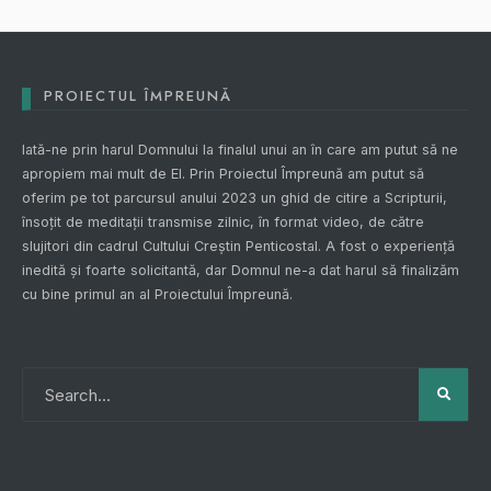
PROIECTUL ÎMPREUNĂ
Iată-ne prin harul Domnului la finalul unui an în care am putut să ne
apropiem mai mult de El. Prin
Proiectul Împreună
am putut să
oferim pe tot parcursul anului 2023 un ghid de citire a Scripturii,
însoțit de meditații transmise zilnic, în format video, de către
slujitori din cadrul Cultului Creștin Penticostal. A fost o experiență
inedită și foarte solicitantă, dar Domnul ne-a dat harul să finalizăm
cu bine primul an al
Proiectului Împreună
.