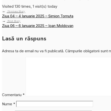
Visited 130 times, 1 visit(s) today
←
Previous Story
Ziua 04 – 4 Ianuarie 2025 – Simion Tomuța
→
Next Story
Ziua 06 – 6 Ianuarie 2025 – Ioan Moldovan
Lasă un răspuns
Adresa ta de email nu va fi publicată.
Câmpurile obligatorii sunt
Comentariu
*
Nume
*