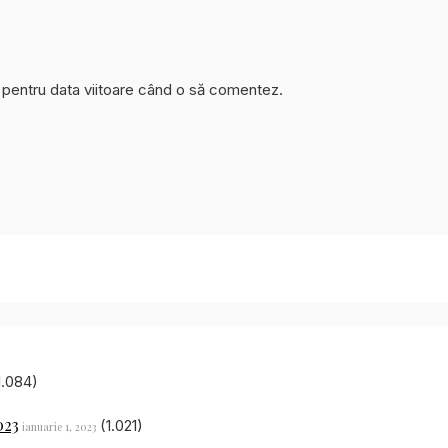
r pentru data viitoare când o să comentez.
1.084)
023
(1.021)
ianuarie 1, 2023