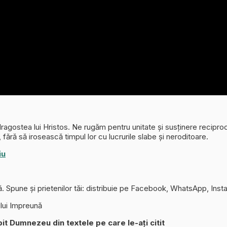
agostea lui Hristos. Ne rugăm pentru unitate și susținere reciprocă
 fără să irosească timpul lor cu lucrurile slabe și neroditoare.
iu
 Spune și prietenilor tăi: distribuie pe Facebook, WhatsApp, Ins
lui Impreună
it Dumnezeu din textele pe care le-ați citit