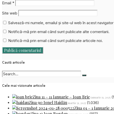
Email
*
Site web
Salvează-mi numele, emailul și site-ul web în acest navigato
Notifică-mă prin email când sunt publicate alte comentarii.
Notifică-mă prin email când sunt publicate articole noi.
Caută articole
Cele mai vizionate articole
Ziua 11 – 11 Ianuarie – Ioan Brie
(
ianuarie 11, 2025
Ziua 90 Ionel Haidău
(1.036)
martie 31, 2025
Ziua 01 – 1 Ianuarie 2
Ziua 13 Ioan Bogdan
(917)