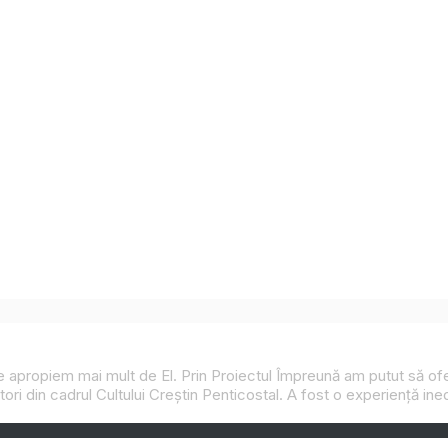
 ne apropiem mai mult de El. Prin
Proiectul Împreună
am putut să ofer
jitori din cadrul Cultului Creștin Penticostal. A fost o experiență in