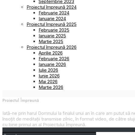
Septembrie 2023
Proiectul împreună 2024
Februarie 2024
Ianuarie 2024
Proiectul împreună 2025
Februarie 2025
Ianuarie 2025
Martie 2025
Proiectul împreună 2026
Aprilie 2026
Februarie 2026
Ianuarie 2026
Iulie 2026
Iunie 2026
Mai 2026
Martie 2026
Proiectul Împreună
Iată-ne prin harul Domnului la finalul unui an în care am putut să
însoțit de meditații transmise zilnic, în format video, de către slu
cu bine primul an al
Proiectului Împreună
.