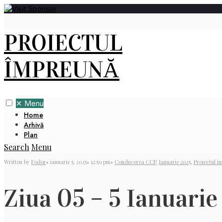
PROIECTUL
ÎMPREUNĂ
✕
Menu
Home
Arhivă
Plan
Search
Menu
Written by
Fodor
•
ianuarie 5, 2025
•
12:59 pm
•
Conducerea CCP
,
Ianuarie 2025
,
Proiectul î
Ziua 05 – 5 Ianuarie