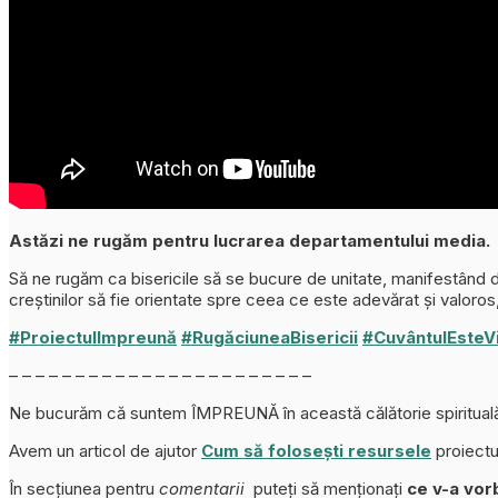
Astăzi ne rugăm pentru lucrarea departamentului media.
Să ne rugăm ca bisericile să se bucure de unitate, manifestând dr
creștinilor să fie orientate spre ceea ce este adevărat și valoros,
#ProiectulImpreună
#RugăciuneaBisericii
#CuvântulEsteV
– – – – – – – – – – – – – – – – – – – – – – –
Ne bucurăm că suntem ÎMPREUNĂ în această călătorie spirituală.
Avem un articol de ajutor
Cum să folosești resursele
proiectu
În secțiunea pentru
comentarii
puteți să menționați
ce v-a vorb