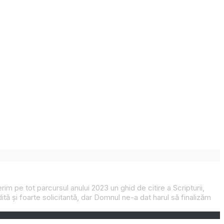
im pe tot parcursul anului 2023 un ghid de citire a Scripturii,
edită și foarte solicitantă, dar Domnul ne-a dat harul să finalizăm