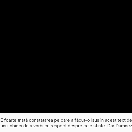
E foarte tristă constatarea pe care a făcut-o Isus în acest text d
bunul obicei de a vorbi cu respect despre cele sfinte. Dar Dumneze