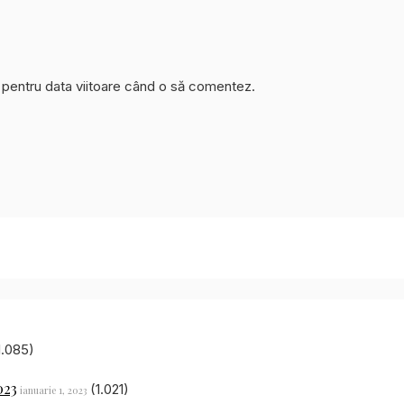
r pentru data viitoare când o să comentez.
1.085)
023
(1.021)
ianuarie 1, 2023