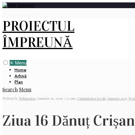
PROIECTUL
ÎMPREUNĂ
✕
Menu
Home
Arhivă
Plan
Search
Menu
Written by
Webmaster
•
ianuarie 16, 2025
•
7:21 am
•
Comunitatea locală
,
Ianuarie 2025
,
Proi
Ziua 16 Dănuț Crișan