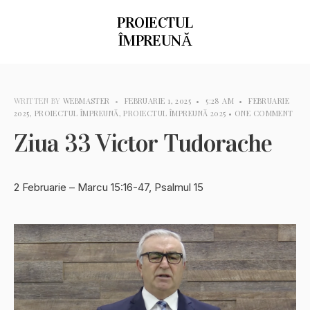
PROIECTUL
ÎMPREUNĂ
WRITTEN BY
WEBMASTER
•
FEBRUARIE 1, 2025
•
5:28 AM
•
FEBRUARIE
2025
,
PROIECTUL ÎMPREUNĂ
,
PROIECTUL ÎMPREUNĂ 2025
• ONE COMMENT
Ziua 33 Victor Tudorache
2 Februarie – Marcu 15:16-47, Psalmul 15