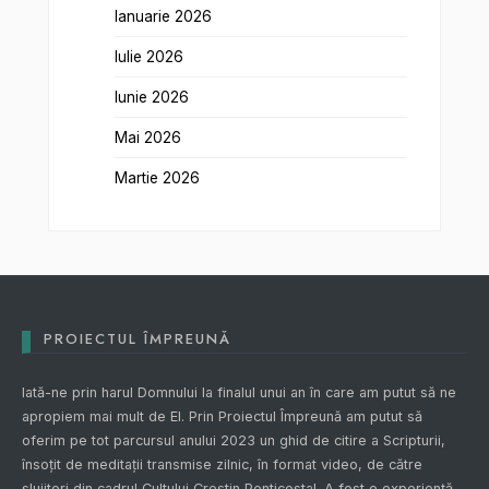
Ianuarie 2026
Iulie 2026
Iunie 2026
Mai 2026
Martie 2026
PROIECTUL ÎMPREUNĂ
Iată-ne prin harul Domnului la finalul unui an în care am putut să ne
apropiem mai mult de El. Prin
Proiectul Împreună
am putut să
oferim pe tot parcursul anului 2023 un ghid de citire a Scripturii,
însoțit de meditații transmise zilnic, în format video, de către
slujitori din cadrul Cultului Creștin Penticostal. A fost o experiență