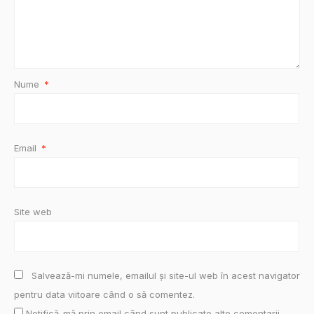
Nume
*
Email
*
Site web
Salvează-mi numele, emailul și site-ul web în acest navigator
pentru data viitoare când o să comentez.
Notifică-mă prin email când sunt publicate alte comentarii.