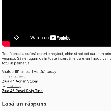
Toată creația suferă durerile nașterii, chiar și noi cei care am pr
veșnică. Să ne rugăm ca în toate încercările care vin împotriva n
totul în palma Sa.
Visited 161 times, 1 visit(s) today
←
Previous Story
Ziua 44 Adrian Stupar
→
Next Story
Ziua 46 Pavel Riviș Tipei
Lasă un răspuns