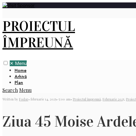
PROIECTUL
ÎMPREUNĂ
✕
Menu
Home
Arhivă
Plan
Search
Menu
Written by
Fodor
•
februarie 14, 2025
•
5:00 am
•
Proiectul împreună
,
Februarie 2025
,
Proiec
Ziua 45 Moise Ardel