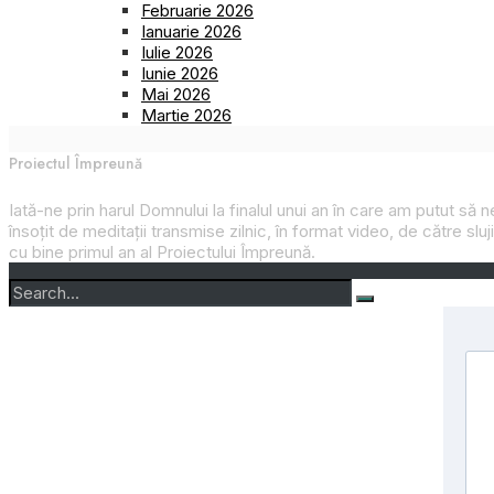
Februarie 2026
Ianuarie 2026
Iulie 2026
Iunie 2026
Mai 2026
Martie 2026
Proiectul Împreună
Iată-ne prin harul Domnului la finalul unui an în care am putut să
însoțit de meditații transmise zilnic, în format video, de către slu
cu bine primul an al
Proiectului Împreună
.