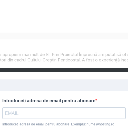
 ne apropiem mai mult de El. Prin
Proiectul Împreună
am putut să ofer
jitori din cadrul Cultului Creștin Penticostal. A fost o experiență in