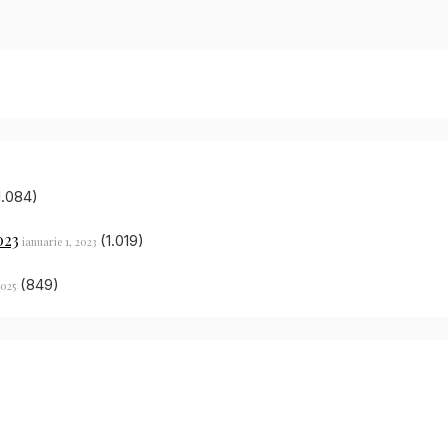
1.084)
023
(1.019)
ianuarie 1, 2023
(849)
2025