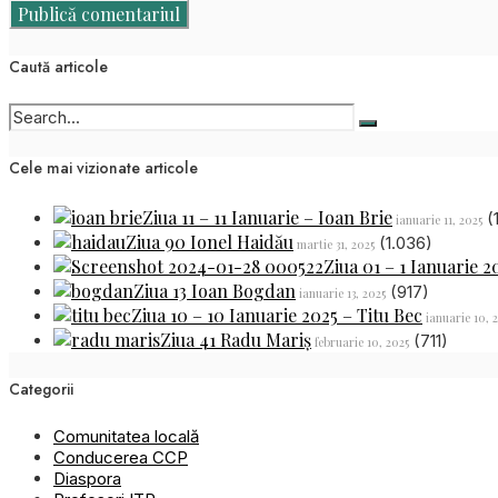
Caută articole
Cele mai vizionate articole
Ziua 11 – 11 Ianuarie – Ioan Brie
(
ianuarie 11, 2025
Ziua 90 Ionel Haidău
(1.036)
martie 31, 2025
Ziua 01 – 1 Ianuarie 2
Ziua 13 Ioan Bogdan
(917)
ianuarie 13, 2025
Ziua 10 – 10 Ianuarie 2025 – Titu Bec
ianuarie 10, 
Ziua 41 Radu Mariș
(711)
februarie 10, 2025
Categorii
Comunitatea locală
Conducerea CCP
Diaspora