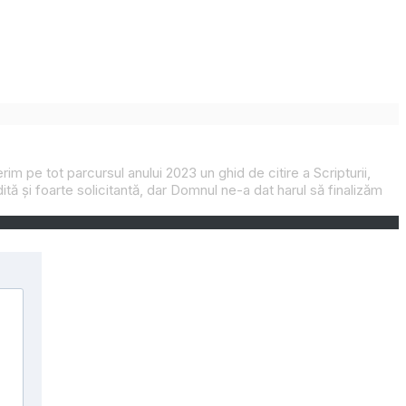
im pe tot parcursul anului 2023 un ghid de citire a Scripturii,
edită și foarte solicitantă, dar Domnul ne-a dat harul să finalizăm