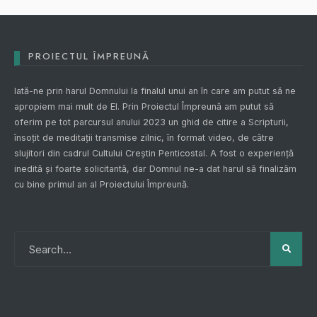
PROIECTUL ÎMPREUNĂ
Iată-ne prin harul Domnului la finalul unui an în care am putut să ne
apropiem mai mult de El. Prin
Proiectul Împreună
am putut să
oferim pe tot parcursul anului 2023 un ghid de citire a Scripturii,
însoțit de meditații transmise zilnic, în format video, de către
slujitori din cadrul Cultului Creștin Penticostal. A fost o experiență
inedită și foarte solicitantă, dar Domnul ne-a dat harul să finalizăm
cu bine primul an al
Proiectului Împreună
.