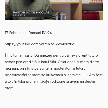
17 Februarie – Romani 11:1-24
https://youtube.com/watch?v=Jewie0zlreE
Îi mulțumim azi lui Dumnezeu pentru că ne-a oferit tuturor
acces prin credință la harul Său. Chiar dacă suntem dintre
neamuri, prin Hristos suntem moștenitori ai tuturor
binecuvântărilor promise lui Avraam și seminței Lui! Am fost
altoiți în tulpina unei mlădițe roditoare și avem un destin
etern!