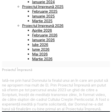
Ianuarie 2024
Proiectul împreună 2025
Februarie 2025
Ianuarie 2025
Martie 2025
Proiectul împreună 2026
Aprilie 2026
Februarie 2026
Ianuarie 2026
Iulie 2026
Iunie 2026
Mai 2026
Martie 2026
Proiectul Împreună
Iată-ne prin harul Domnului la finalul unui an în care am putut să
ne apropiem mai mult de El. Prin
Proiectul Împreună
am putut
să oferim pe tot parcursul anului 2023 un ghid de citire a
Scripturii, însoțit de meditații transmise zilnic, în format video,
de către slujitori din cadrul Cultului Creștin Penticostal. A fost o
experiență inedită și foarte solicitantă, dar Domnul ne-a dat
harul să finalizăm cu bine primul an al
Proiectului Împreună
.