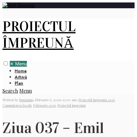
PROIECTUL
ÎMPREUNĂ
✕
Menu
Home
Arhivă
Plan
Search
Menu
Written by
Beniamin
•
februarie 6, 2026
•
12:00 am
•
Proiectul împreună 2026
,
Comunitatea locală
,
Februarie 2026
,
Proiectul împreună
Ziua 037 – Emil