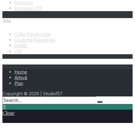
Diaspora
Profesori ITP
Utile
Cultul Penticostal
Cuvântul Adevărului
APME
ITP
Home
Arhivă
Plan
Copyright © 2026 | Studio157
↑
Close
Cele mai vizionate