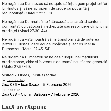
Ne rugăm ca Dumnezeu să ne ajute să înțelegem prețul jertfei
lui Hristos și să ne apropiem de cruce cu pocăință și
recunoștință (Matei 27:27-31).
Ne rugăm ca Domnul să ne întărească atunci când suntem
confruntați cu batjocură, nedreptate sau respingere din pricina
credinței (Matei 27:39-44).
Ne rugăm ca viața noastră să fie transformată de puterea
jertfei lui Hristos, care aduce împăcare și acces liber la
Dumnezeu (Matei 27:45-54).
Ne rugăm ca Dumnezeu să ne dea curajul unei mărturisiri
credincioase, chiar și în vremuri de teamă sau tăcere generală
(Matei 27:57-61).
Visited 23 times, 1 visit(s) today
←
Previous Story
Ziua 036 – Ioan Szasz – 5 Februarie 2026
→
Next Story
Ziua 038 – Ciprian Bălăban – 7 Februarie 2026
Lasă un răspuns