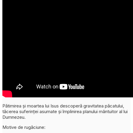
Pătimirea și moartea lui Isus descoperă gravitatea păcatului,
tăcerea suferinței asumate și împlinirea planului mântuitor al lui
Dumnezeu.
Motive de rugăciune: