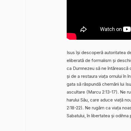
Isus își descoperă autoritatea de
eliberată de formalism și deschi
ca Dumnezeu să ne întărească cre
și de a restaura viața omului în
gata să răspundă chemării lui Is
ascultare (Marcu 2:13-17). Ne r
harului Său, care aduce viață no
2:18-22). Ne rugăm ca viața noast
Sabatului, în libertatea și odihn