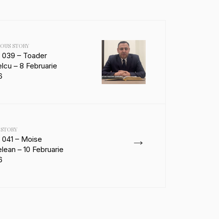
IOUS STORY
a 039 – Toader
lcu – 8 Februarie
6
 STORY
→
 041 – Moise
lean – 10 Februarie
6