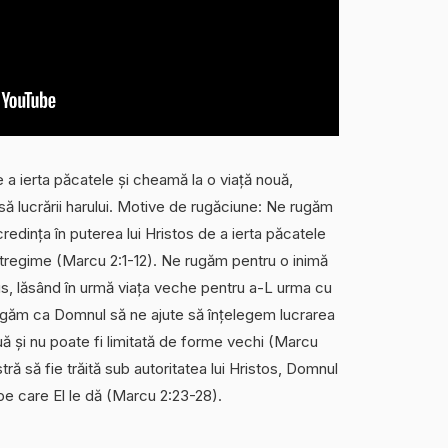
 a ierta păcatele și cheamă la o viață nouă,
să lucrării harului. Motive de rugăciune: Ne rugăm
dința în puterea lui Hristos de a ierta păcatele
 întregime (Marcu 2:1-12). Ne rugăm pentru o inimă
us, lăsând în urmă viața veche pentru a-L urma cu
ugăm ca Domnul să ne ajute să înțelegem lucrarea
uă și nu poate fi limitată de forme vechi (Marcu
ră să fie trăită sub autoritatea lui Hristos, Domnul
a pe care El le dă (Marcu 2:23-28).