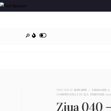
WRITTEN BY
BENIAMIN
•
FEBRUARIE 9,
COMUNITATEA LOCALĂ
,
FEBRUARIE 202
Ziua 040 