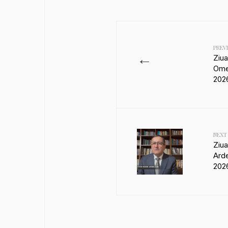
PREV
←
Ziu
Ome
202
NEXT
Ziua
Arde
202