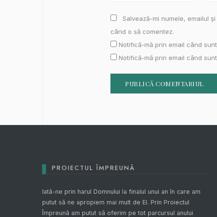
Salvează-mi numele, emailul și 
când o să comentez.
Notifică-mă prin email când sunt
Notifică-mă prin email când sunt 
PROIECTUL ÎMPREUNĂ
Iată-ne prin harul Domnului la finalul unui an în care am
putut să ne apropiem mai mult de El. Prin
Proiectul
Împreună
am putut să oferim pe tot parcursul anului