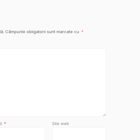
tă.
Câmpurile obligatorii sunt marcate cu
*
il
*
Site web