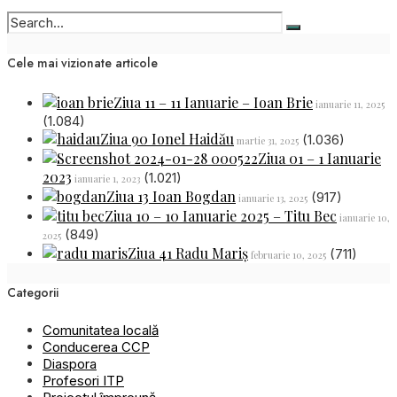
Cele mai vizionate articole
Ziua 11 – 11 Ianuarie – Ioan Brie
ianuarie 11, 2025
(1.084)
Ziua 90 Ionel Haidău
(1.036)
martie 31, 2025
Ziua 01 – 1 Ianuarie
2023
(1.021)
ianuarie 1, 2023
Ziua 13 Ioan Bogdan
(917)
ianuarie 13, 2025
Ziua 10 – 10 Ianuarie 2025 – Titu Bec
ianuarie 10,
(849)
2025
Ziua 41 Radu Mariș
(711)
februarie 10, 2025
Categorii
Comunitatea locală
Conducerea CCP
Diaspora
Profesori ITP