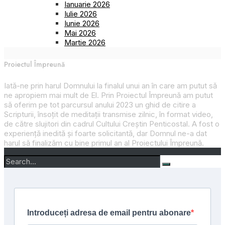
Ianuarie 2026
Iulie 2026
Iunie 2026
Mai 2026
Martie 2026
Proiectul Împreună
Iată-ne prin harul Domnului la finalul unui an în care am putut să
ne apropiem mai mult de El. Prin
Proiectul Împreună
am putut
să oferim pe tot parcursul anului 2023 un ghid de citire a
Scripturii, însoțit de meditații transmise zilnic, în format video,
de către slujitori din cadrul Cultului Creștin Penticostal. A fost o
experiență inedită și foarte solicitantă, dar Domnul ne-a dat
harul să finalizăm cu bine primul an al
Proiectului Împreună
.