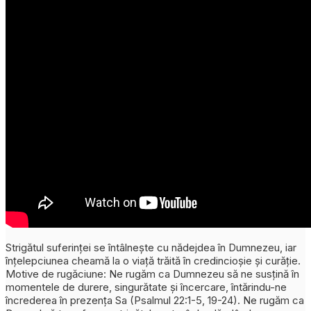
Strigătul suferinței se întâlnește cu nădejdea în Dumnezeu, iar
înțelepciunea cheamă la o viață trăită în credincioșie și curăție.
Motive de rugăciune: Ne rugăm ca Dumnezeu să ne susțină în
momentele de durere, singurătate și încercare, întărindu-ne
încrederea în prezența Sa (Psalmul 22:1-5, 19-24). Ne rugăm ca