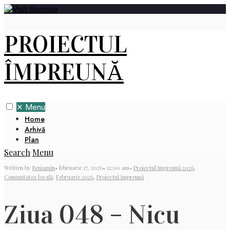
PROIECTUL
ÎMPREUNĂ
✕
Menu
Home
Arhivă
Plan
Search
Menu
Written by
Beniamin
•
februarie 17, 2026
•
12:00 am
•
Proiectul împreună 2026
,
Comunitatea locală
,
Februarie 2026
,
Proiectul împreună
Ziua 048 – Nicu