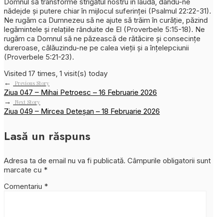
Domnul să transforme strigătul nostru în laudă, dându-ne
nădejde și putere chiar în mijlocul suferinței (Psalmul 22:22-31).
Ne rugăm ca Dumnezeu să ne ajute să trăim în curăție, păzind
legămintele și relațiile rânduite de El (Proverbele 5:15-18). Ne
rugăm ca Domnul să ne păzească de rătăcire și consecințe
dureroase, călăuzindu-ne pe calea vieții și a înțelepciunii
(Proverbele 5:21-23).
Visited 17 times, 1 visit(s) today
←
Previous Story
Ziua 047 – Mihai Petroesc – 16 Februarie 2026
→
Next Story
Ziua 049 – Mircea Deteșan – 18 Februarie 2026
Lasă un răspuns
Adresa ta de email nu va fi publicată.
Câmpurile obligatorii sunt
marcate cu
*
Comentariu
*