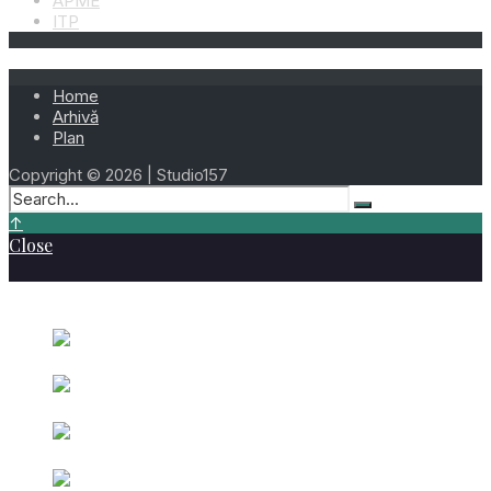
APME
ITP
Home
Arhivă
Plan
Copyright © 2026 | Studio157
↑
Close
Cele mai vizionate
Ziua 282 – 9 Octombrie 2023
octombrie 9,
2023
Ziua 199 –
Beniamin Uiuiu – 18 Iulie 2026
iulie 18, 2026
Ziua 137
– Gheorghe Merticariu – 17 Mai 2026
mai 17, 2026
Ziua 079 –