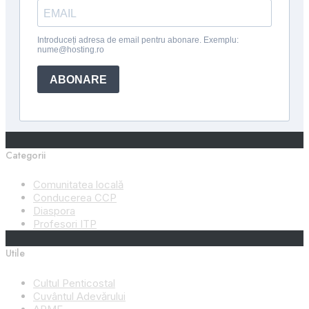
Categorii
Comunitatea locală
Conducerea CCP
Diaspora
Profesori ITP
Utile
Cultul Penticostal
Cuvântul Adevărului