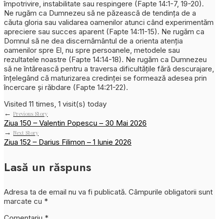
împotrivire, instabilitate sau respingere (Fapte 14:1-7, 19-20).
Ne rugăm ca Dumnezeu să ne păzească de tendința de a
căuta gloria sau validarea oamenilor atunci când experimentăm
apreciere sau succes aparent (Fapte 14:11-15). Ne rugăm ca
Domnul să ne dea discernământul de a orienta atenția
oamenilor spre El, nu spre persoanele, metodele sau
rezultatele noastre (Fapte 14:14-18). Ne rugăm ca Dumnezeu
să ne întărească pentru a traversa dificultățile fără descurajare,
înțelegând că maturizarea credinței se formează adesea prin
încercare și răbdare (Fapte 14:21-22).
Visited 11 times, 1 visit(s) today
←
Previous Story
Ziua 150 – Valentin Popescu – 30 Mai 2026
→
Next Story
Ziua 152 – Darius Filimon – 1 Iunie 2026
Lasă un răspuns
Adresa ta de email nu va fi publicată.
Câmpurile obligatorii sunt
marcate cu
*
Comentariu
*