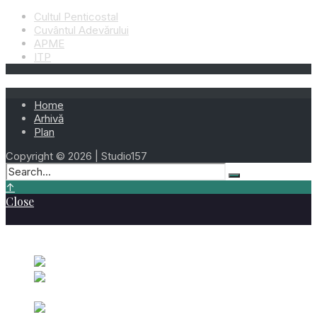
Cultul Penticostal
Cuvântul Adevărului
APME
ITP
Home
Arhivă
Plan
Copyright © 2026 | Studio157
↑
Close
Cele mai vizionate
Ziua 219 – 7 August 2023
august 7, 2023
Ziua 161 –
Andrei Doru – 10 Iunie 2026
iunie 10, 2026
Ziua 115