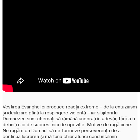
Vestirea Evangheliei produce reacții extreme – de la entuziasm
și idealizare până la respingere violentă – iar slujitorii lui
Dumnezeu sunt chemați să rămână ancorați în adevăr, fără a fi
definiți nici de succes, nici de opoziție. Motive de rugăciune:
Ne rugăm ca Domnul să ne formeze perseverența de a
continua lucrarea și mărturia chiar atunci când întâlnim