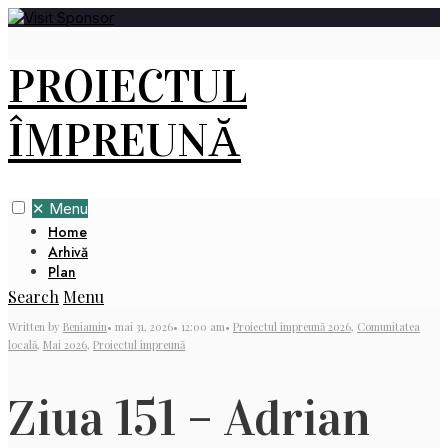
PROIECTUL
ÎMPREUNĂ
✕
Menu
Home
Arhivă
Plan
Search
Menu
Written by
Beniamin
•
mai 31, 2026
•
12:00 am
•
Proiectul împreună 2026
,
Comunitatea
locală
,
Mai 2026
,
Proiectul împreună
Ziua 151 – Adrian