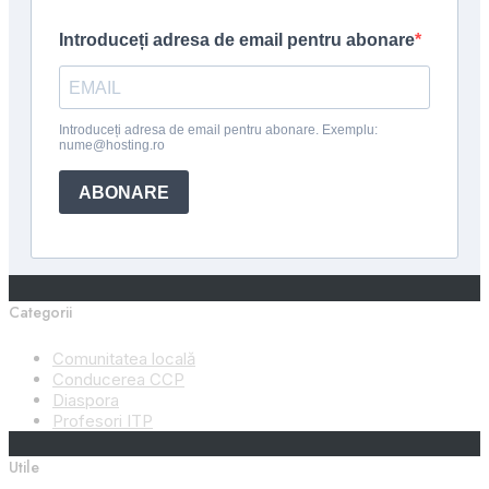
Categorii
Comunitatea locală
Conducerea CCP
Diaspora
Profesori ITP
Utile