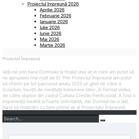
Proiectul împreună 2026
Aprilie 2026
Februarie 2026
Ianuarie 2026
Iulie 2026
Iunie 2026
Mai 2026
Martie 2026
Proiectul Împreună
Iată-ne prin harul Domnului la finalul unui an în care am putut să
ne apropiem mai mult de El. Prin
Proiectul Împreună
am putut
să oferim pe tot parcursul anului 2023 un ghid de citire a
Scripturii, însoțit de meditații transmise zilnic, în format video,
de către slujitori din cadrul Cultului Creștin Penticostal. A fost o
experiență inedită și foarte solicitantă, dar Domnul ne-a dat
harul să finalizăm cu bine primul an al
Proiectului Împreună
.