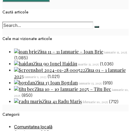
Caută articole
Cele mai vizionate articole
Ziua 11 – 11 Ianuarie – Ioan Brie
ianuarie 11, 2025
(1.085)
Ziua 90 Ionel Haidău
(1.036)
martie 31, 2025
Ziua 01 – 1 Ianuarie
2023
(1.021)
ianuarie 1, 2023
Ziua 13 Ioan Bogdan
(919)
ianuarie 13, 2025
Ziua 10 – 10 Ianuarie 2025 – Titu Bec
ianuarie 10,
(850)
2025
Ziua 41 Radu Mariș
(712)
februarie 10, 2025
Categorii
Comunitatea locală