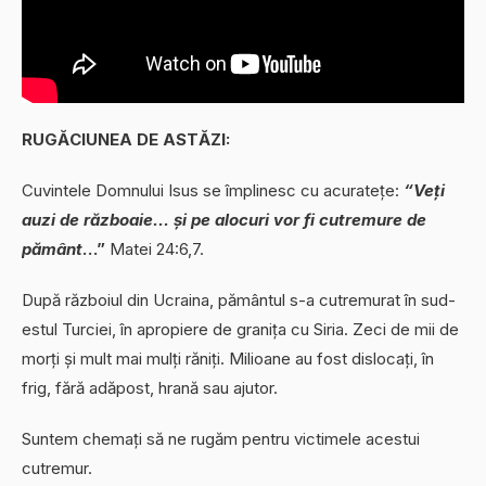
RUGĂCIUNEA DE ASTĂZI:
Cuvintele Domnului Isus se împlinesc cu acuratețe:
“Veți
auzi de războaie… și pe alocuri vor fi cutremure de
pământ
…”
Matei 24:6,7.
După războiul din Ucraina, pământul s-a cutremurat în sud-
estul Turciei, în apropiere de granița cu Siria. Zeci de mii de
morți și mult mai mulți răniți. Milioane au fost dislocați, în
frig, fără adăpost, hrană sau ajutor.
Suntem chemați să ne rugăm pentru victimele acestui
cutremur.