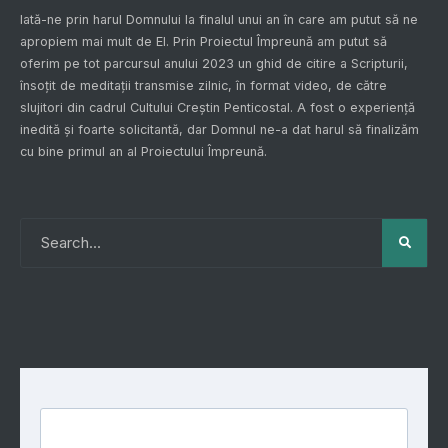
Iată-ne prin harul Domnului la finalul unui an în care am putut să ne
apropiem mai mult de El. Prin
Proiectul Împreună
am putut să
oferim pe tot parcursul anului 2023 un ghid de citire a Scripturii,
însoțit de meditații transmise zilnic, în format video, de către
slujitori din cadrul Cultului Creștin Penticostal. A fost o experiență
inedită și foarte solicitantă, dar Domnul ne-a dat harul să finalizăm
cu bine primul an al
Proiectului Împreună
.