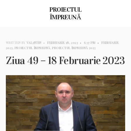
PROIECTUL
ÎMPREUNĂ
WRITTEN BY
VAL3NTIN
•
FEBRUARIE 18, 2023
•
6:37 PM
•
FEBRUARIE
2023
,
PROIECTUL ÎMPREUNĂ
,
PROIECTUL ÎMPREUNĂ 2023
Ziua 49 – 18 Februarie 2023