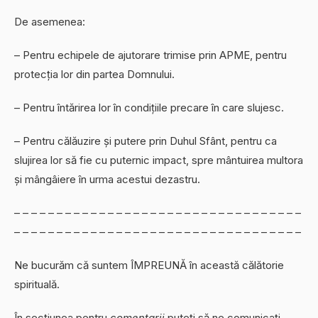
De asemenea:
– Pentru echipele de ajutorare trimise prin APME, pentru
protecția lor din partea Domnului.
– Pentru întărirea lor în condițiile precare în care slujesc.
– Pentru călăuzire și putere prin Duhul Sfânt, pentru ca
slujirea lor să fie cu puternic impact, spre mântuirea multora
și mângâiere în urma acestui dezastru.
– – – – – – – – – – – – – – – – – – – – – – – – – – – – – – – – – –
– – – – – – – – – – – – – – – – – – – – – – – – – – – – – – – – – –
Ne bucurăm că suntem ÎMPREUNĂ în această călătorie
spirituală.
În secțiunea pentru
comentarii
puteți să ne comunicați