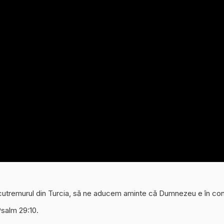
 cutremurul din Turcia, să ne aducem aminte că Dumnezeu e în con
Psalm 29:10.