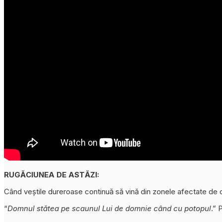
RUGĂCIUNEA DE ASTĂZI:
Când veștile dureroase continuă să vină din zonele afectate de
“
Domnul stătea pe scaunul Lui de domnie când cu potopul
.” 