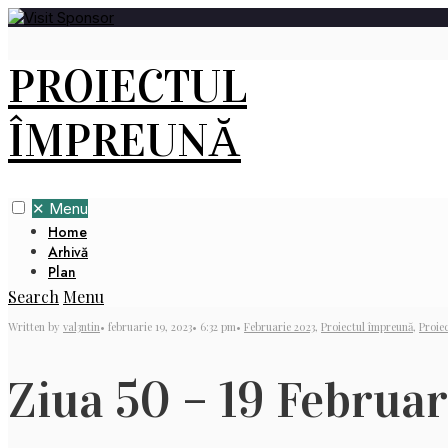
PROIECTUL
ÎMPREUNĂ
✕
Menu
Home
Arhivă
Plan
Search
Menu
Written by
val3ntin
•
februarie 19, 2023
•
6:32 pm
•
Februarie 2023
,
Proiectul împreună
,
Proie
Ziua 50 – 19 Februa