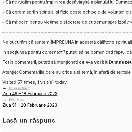
– Să ne rugăm pentru împlinirea desăvârșită a planului lui Dumneze
– Să cerem sprijin spiritual și fizic peste echipele de voluntari plec
– Să mijlocim pentru victimele afectate de cutremur spre izbăvir
– – – – – – – – – – – – – – – – – – – – – – – – – – – – – – – – – – – – –
Ne bucurăm că suntem ÎMPREUNĂ în această călătorie spiritual
În secțiunea pentru
comentarii
puteți să ne comunicați faptul că v
Tot la comentarii, puteți să menționați
ce v-a vorbit Dumnezeu d
Atenție: Comentariile care au orice altă temă, în afară de textele
Visited 57 times, 1 visit(s) today
←
Previous Story
Ziua 49 – 18 Februarie 2023
→
Next Story
Ziua 51 – 20 Februarie 2023
Lasă un răspuns