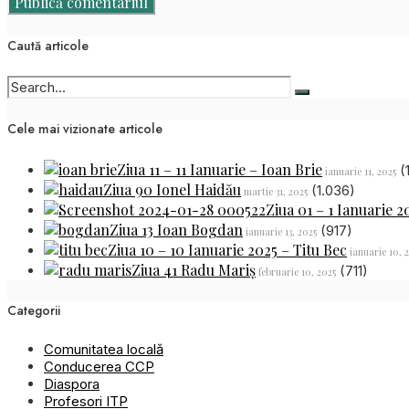
Caută articole
Cele mai vizionate articole
Ziua 11 – 11 Ianuarie – Ioan Brie
(
ianuarie 11, 2025
Ziua 90 Ionel Haidău
(1.036)
martie 31, 2025
Ziua 01 – 1 Ianuarie 2
Ziua 13 Ioan Bogdan
(917)
ianuarie 13, 2025
Ziua 10 – 10 Ianuarie 2025 – Titu Bec
ianuarie 10, 
Ziua 41 Radu Mariș
(711)
februarie 10, 2025
Categorii
Comunitatea locală
Conducerea CCP
Diaspora
Profesori ITP