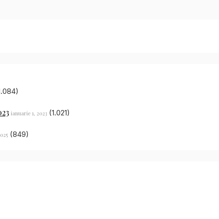
1.084)
023
(1.021)
ianuarie 1, 2023
(849)
2025