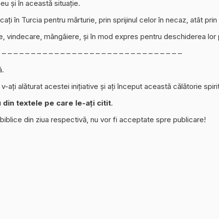
u și în această situație.
ați în Turcia pentru mărturie, prin sprijinul celor în necaz, atât prin
e, vindecare, mângâiere, și în mod expres pentru deschiderea lor 
 – – – – – – – – – – – – – – – – – – – – – – – – – – – – – – –
ă.
-ați alăturat acestei inițiative și ați început această călătorie spi
in textele pe care le-ați citit
.
 biblice din ziua respectivă, nu vor fi acceptate spre publicare!