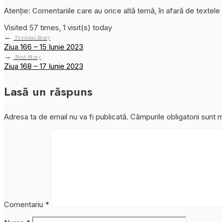
Atenție: Comentariile care au orice altă temă, în afară de textele
Visited 57 times, 1 visit(s) today
←
Previous Story
Ziua 166 – 15 Iunie 2023
→
Next Story
Ziua 168 – 17 Iunie 2023
Lasă un răspuns
Adresa ta de email nu va fi publicată.
Câmpurile obligatorii sunt
Comentariu
*