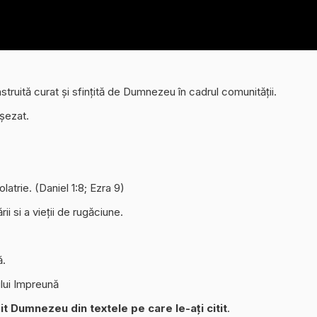
struită curat și sfințită de Dumnezeu în cadrul comunității.
șezat.
latrie. (Daniel 1:8; Ezra 9)
i si a vieții de rugăciune.
ă.
lui Impreună
it Dumnezeu din textele pe care le-ați citit
.