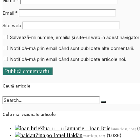
Nume
*
Email
*
Site web
Salvează-mi numele, emailul și site-ul web în acest navigato
Notifică-mă prin email când sunt publicate alte comentarii.
Notifică-mă prin email când sunt publicate articole noi.
Caută articole
Cele mai vizionate articole
Ziua 11 – 11 Ianuarie – Ioan Brie
(
ianuarie 11, 2025
Ziua 90 Ionel Haidău
(1.036)
martie 31, 2025