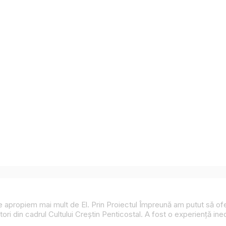
 ne apropiem mai mult de El. Prin
Proiectul Împreună
am putut să ofer
jitori din cadrul Cultului Creștin Penticostal. A fost o experiență in