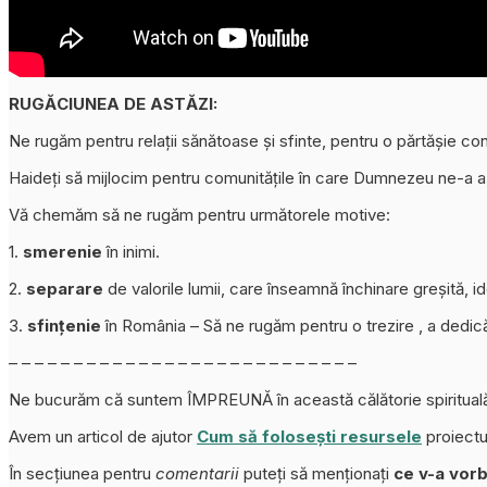
RUGĂCIUNEA DE ASTĂZI:
Ne rugăm pentru relații sănătoase și sfinte, pentru o părtășie con
Haideți să mijlocim pentru comunitățile în care Dumnezeu ne-a a
Vă chemăm să ne rugăm pentru următorele motive:
1.
smerenie
în inimi.
2.
separare
de valorile lumii, care înseamnă închinare greșită, ido
3.
sfințenie
în România – Să ne rugăm pentru o trezire , a dedicări
– – – – – – – – – – – – – – – – – – – – – – – – – – –
Ne bucurăm că suntem ÎMPREUNĂ în această călătorie spiritual
Avem un articol de ajutor
Cum să folosești resursele
proiectu
În secțiunea pentru
comentarii
puteți să menționați
ce v-a vorb