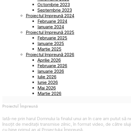
Octombrie 2023
Septembrie 2023
Proiectul împreună 2024
Februarie 2024
Ianuarie 2024
Proiectul împreună 2025
Februarie 2025
Ianuarie 2025
Martie 2025
Proiectul împreună 2026
Aprilie 2026
Februarie 2026
Ianuarie 2026
Iulie 2026
Iunie 2026
Mai 2026
Martie 2026
Proiectul Împreună
Iată-ne prin harul Domnului la finalul unui an în care am putut să
însoțit de meditații transmise zilnic, în format video, de către slu
cu bine primul an al
Proiectului Împreună
.