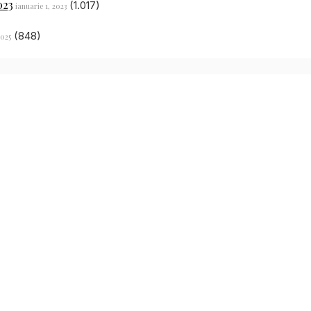
023
(1.017)
ianuarie 1, 2023
(848)
2025