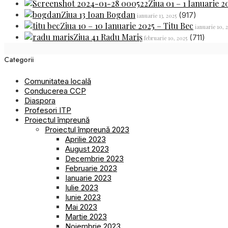
Ziua 01 – 1 Ianuarie 2
Ziua 13 Ioan Bogdan
(917)
ianuarie 13, 2025
Ziua 10 – 10 Ianuarie 2025 – Titu Bec
ianuarie 10, 
Ziua 41 Radu Mariș
(711)
februarie 10, 2025
Categorii
Comunitatea locală
Conducerea CCP
Diaspora
Profesori ITP
Proiectul împreună
Proiectul împreună 2023
Aprilie 2023
August 2023
Decembrie 2023
Februarie 2023
Ianuarie 2023
Iulie 2023
Iunie 2023
Mai 2023
Martie 2023
Noiembrie 2023