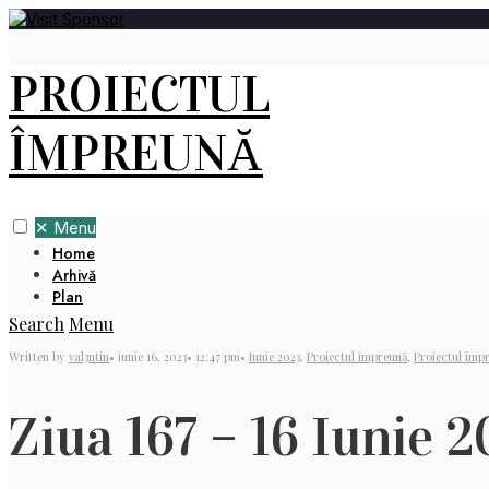
PROIECTUL
ÎMPREUNĂ
✕
Menu
Home
Arhivă
Plan
Search
Menu
Written by
val3ntin
•
iunie 16, 2023
•
12:47 pm
•
Iunie 2023
,
Proiectul împreună
,
Proiectul împ
Ziua 167 – 16 Iunie 