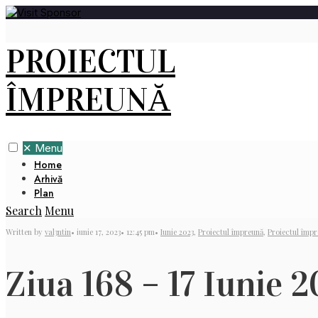
PROIECTUL
ÎMPREUNĂ
✕
Menu
Home
Arhivă
Plan
Search
Menu
Written by
val3ntin
•
iunie 17, 2023
•
12:45 pm
•
Iunie 2023
,
Proiectul împreună
,
Proiectul împr
Ziua 168 – 17 Iunie 