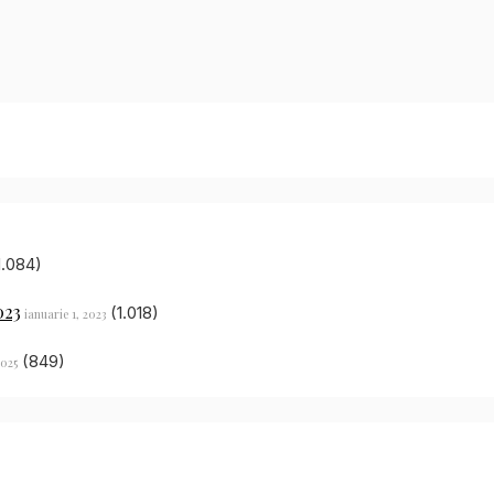
1.084)
023
(1.018)
ianuarie 1, 2023
(849)
2025