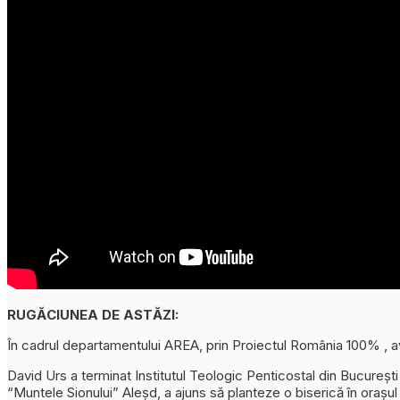
RUGĂCIUNEA DE ASTĂZI:
În cadrul departamentului AREA, prin Proiectul România 100% , a
David Urs a terminat Institutul Teologic Penticostal din București
“Muntele Sionului” Aleșd, a ajuns să planteze o biserică în orașul