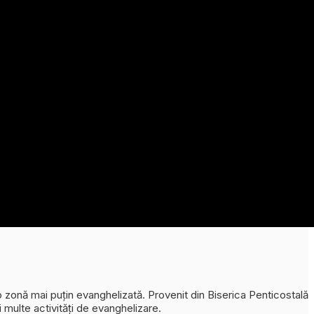
-o zonă mai puțin evanghelizată. Provenit din Biserica Penticostală
 multe activități de evanghelizare.