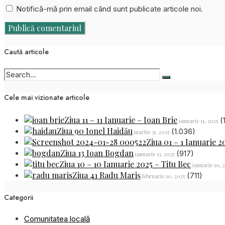
Notifică-mă prin email când sunt publicate articole noi.
Caută articole
Cele mai vizionate articole
Ziua 11 – 11 Ianuarie – Ioan Brie
(
ianuarie 11, 2025
Ziua 90 Ionel Haidău
(1.036)
martie 31, 2025
Ziua 01 – 1 Ianuarie 2
Ziua 13 Ioan Bogdan
(917)
ianuarie 13, 2025
Ziua 10 – 10 Ianuarie 2025 – Titu Bec
ianuarie 10, 
Ziua 41 Radu Mariș
(711)
februarie 10, 2025
Categorii
Comunitatea locală