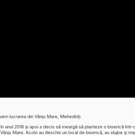
vem lucrarea din Vânju Mare, Mehedinți.
 în anul 2018 și apoi a decis să meargă să planteze o biserică într
 Vânju Mare. Acolo au deschis un local de biserică, au slujbe și mai