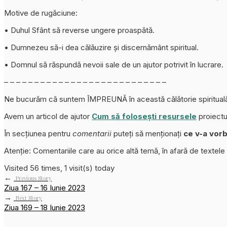
Motive de rugăciune:
• Duhul Sfânt să reverse ungere proaspătă.
• Dumnezeu să-i dea călăuzire și discernământ spiritual.
• Domnul să răspundă nevoii sale de un ajutor potrivit în lucrare.
– – – – – – – – – – – – – – – – – – – – – – – – – – –
Ne bucurăm că suntem ÎMPREUNĂ în această călătorie spiritual
Avem un articol de ajutor
Cum să folosești resursele
proiectu
În secțiunea pentru
comentarii
puteți să menționați
ce v-a vorb
Atenție: Comentariile care au orice altă temă, în afară de textele
Visited 56 times, 1 visit(s) today
←
Previous Story
Ziua 167 – 16 Iunie 2023
→
Next Story
Ziua 169 – 18 Iunie 2023