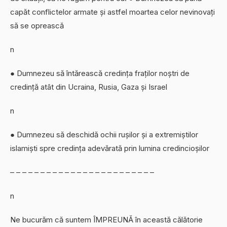
capăt conflictelor armate și astfel moartea celor nevinovați
să se oprească
n
● Dumnezeu să întărească credința fraților noștri de
credință atât din Ucraina, Rusia, Gaza și Israel
n
● Dumnezeu să deschidă ochii rușilor și a extremiștilor
islamiști spre credința adevărată prin lumina credincioșilor
– – – – – – – – – – – – – – – – – – – – – – – –
n
Ne bucurăm că suntem ÎMPREUNĂ în această călătorie