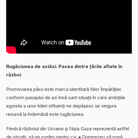
Rugăciunea de astăzi: Pacea dintre țările aflate în
război
Promovarea păcii este marca identitară fiilor Împărăției
conform pasajului de azi însă sunt situații în care ambițiile
egoiste a unor lideri influenți ne depășesc iar singura
resursă la îndemână este rugăciunea.
Fiindcă războiul din Ucraina și fâșia Gaza reprezentă astfel
de situații, să ne rugăm pentru ca: ● Dumnezeu să pună