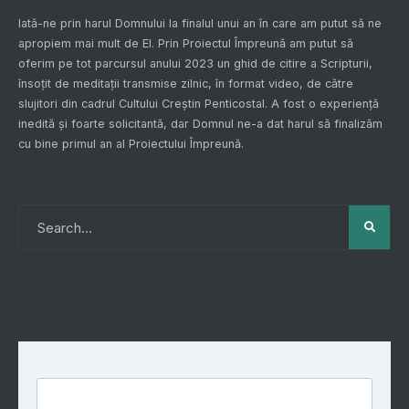
Iată-ne prin harul Domnului la finalul unui an în care am putut să ne
apropiem mai mult de El. Prin
Proiectul Împreună
am putut să
oferim pe tot parcursul anului 2023 un ghid de citire a Scripturii,
însoțit de meditații transmise zilnic, în format video, de către
slujitori din cadrul Cultului Creștin Penticostal. A fost o experiență
inedită și foarte solicitantă, dar Domnul ne-a dat harul să finalizăm
cu bine primul an al
Proiectului Împreună
.