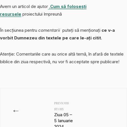
Avem un articol de ajutor
,
Cum să folosești
resursele
proiectului Impreună
În secțiunea pentru
comentarii
puteți să menționați
ce v-a
vorbit Dumnezeu din textele pe care le-ați citit
.
Atenție: Comentariile care au orice altă temă, în afară de textele
biblice din ziua respectivă, nu vor fi acceptate spre publicare!
PREVIOUS
←
STORY
Ziua 05 –
5 Ianuarie
2024