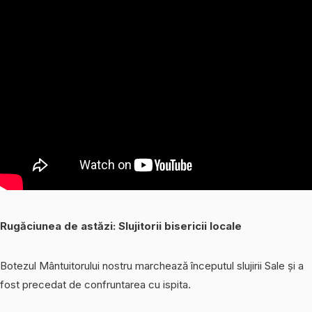
Rugăciunea de astăzi:
Slujitorii bisericii locale
Botezul Mântuitorului nostru marchează începutul slujirii Sale și a
fost precedat de confruntarea cu ispita.