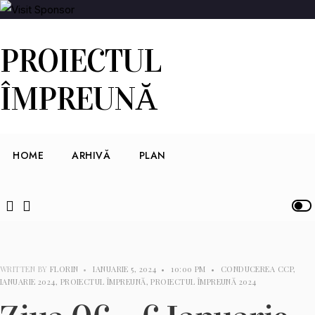
PROIECTUL
ÎMPREUNĂ
HOME
ARHIVĂ
PLAN
WRITTEN BY
FLORIN
•
IANUARIE 5, 2024
•
10:00 PM
•
CONDUCEREA CCP
,
IANUARIE 2024
,
PROIECTUL ÎMPREUNĂ
,
PROIECTUL ÎMPREUNĂ 2024