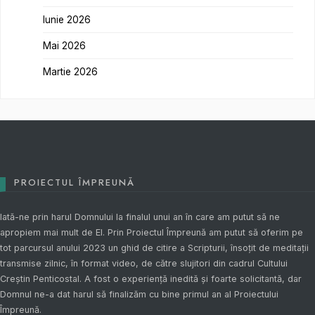
Iunie 2026
Mai 2026
Martie 2026
PROIECTUL ÎMPREUNĂ
Iată-ne prin harul Domnului la finalul unui an în care am putut să ne
apropiem mai mult de El. Prin
Proiectul Împreună
am putut să oferim pe
tot parcursul anului 2023 un ghid de citire a Scripturii, însoțit de meditații
transmise zilnic, în format video, de către slujitori din cadrul Cultului
Creștin Penticostal. A fost o experiență inedită și foarte solicitantă, dar
Domnul ne-a dat harul să finalizăm cu bine primul an al
Proiectului
Împreună
.