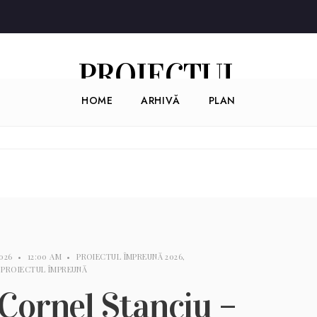
PROIECTUL
HOME
ARHIVĂ
PLAN
ÎMPREUNĂ
2026
•
12:00 AM
•
PROIECTUL ÎMPREUNĂ 2026
,
,
PROIECTUL ÎMPREUNĂ
 Cornel Stanciu –