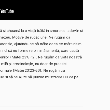
să și cheamă la o viață trăită în smerenie, adevăr și
umnezeu. Motive de rugăciune: Ne rugăm ca
crizie, ajutându-ne să trăim ceea ce mărturisim
mnul să ne formeze o inimă smerită, care caută
enilor (Matei 23:8-12). Ne rugăm ca viața noastră
 milă și credincioșie, nu doar de practici
 formale (Matei 23:23-26). Ne rugăm ca
e și să ne ajute să primim mustrarea Lui ca pe