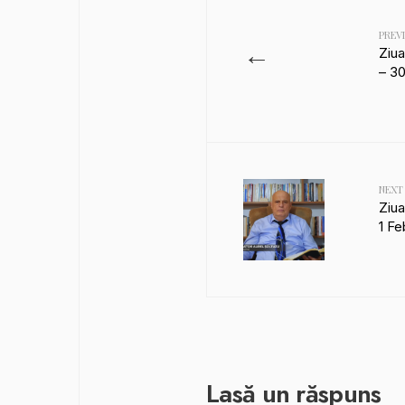
PREV
←
Ziua
– 30
NEXT
Ziua
1 Fe
Lasă un răspuns