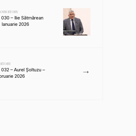
IOUS STORY
 030 – Ilie Sătmărean
 Ianuarie 2026
 STORY
→
 032 – Aurel Șoltuzu –
bruarie 2026