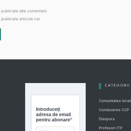
 publicate alte comentarii.
publicate articole noi.
CATEGORII
Comunitatea local
Conducerea CCP
Diaspora
Profesori ITP