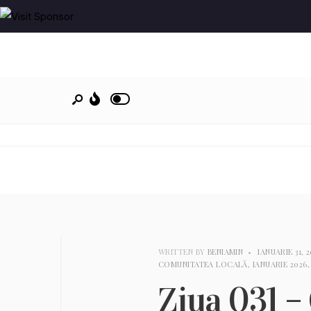
WRITTEN BY
BENIAMIN
•
IANUARIE 31, 
COMUNITATEA LOCALĂ
,
IANUARIE 2026
Ziua 031 –