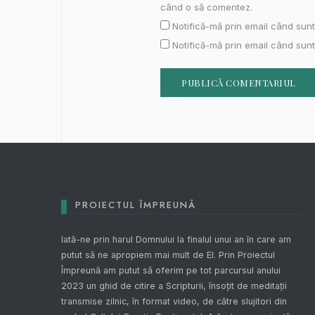
când o să comentez.
Notifică-mă prin email când sunt
Notifică-mă prin email când sunt 
PROIECTUL ÎMPREUNĂ
Iată-ne prin harul Domnului la finalul unui an în care am
putut să ne apropiem mai mult de El. Prin
Proiectul
Împreună
am putut să oferim pe tot parcursul anului
2023 un ghid de citire a Scripturii, însoțit de meditații
transmise zilnic, în format video, de către slujitori din